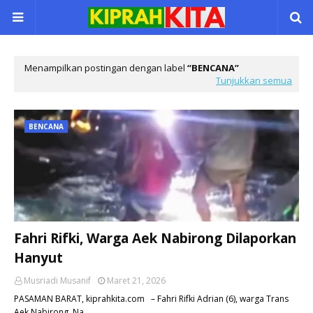
Menampilkan postingan dengan label
BENCANA
Tunjukkan semua
BENCANA
Fahri Rifki, Warga Aek Nabirong Dilaporkan
Hanyut
Musriadi Musanif
Maret 21, 2026
PASAMAN BARAT, kiprahkita.com – Fahri Rifki Adrian (6), warga Trans
Aek Nabirong, Na…