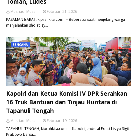
Toman, Ludes
Musriadi Musanif
Februari 21, 2026
PASAMAN BARAT, kiprahkita.com – Beberapa saat menjelang warga
menjalankan sholat Isy…
BENCANA
Kapolri dan Ketua Komisi IV DPR Serahkan
16 Truk Bantuan dan Tinjau Huntara di
Tapanuli Tengah
Musriadi Musanif
Februari 19, 2026
TAPANULI TENGAH, kiprahkita.com – Kapolri Jenderal Polisi Listyo Sigit
Prabowo bersa…