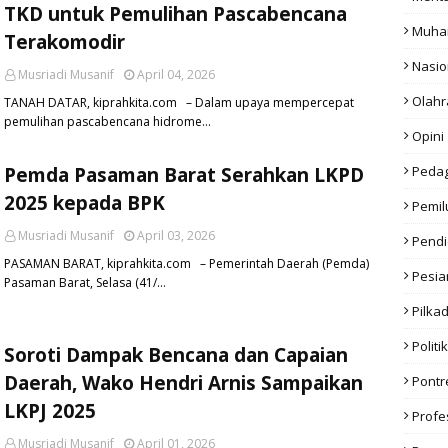
TKD untuk Pemulihan Pascabencana
Muha
Terakomodir
Nasio
Musriadi Musanif
April 04, 2026
Olahr
TANAH DATAR, kiprahkita.com – Dalam upaya mempercepat
pemulihan pascabencana hidrome…
Opini
Pemda Pasaman Barat Serahkan LKPD
Peda
2025 kepada BPK
Pemil
Musriadi Musanif
April 03, 2026
Pendi
PASAMAN BARAT, kiprahkita.com – Pemerintah Daerah (Pemda)
Pesia
Pasaman Barat, Selasa (41/…
Pilka
Politik
Soroti Dampak Bencana dan Capaian
Daerah, Wako Hendri Arnis Sampaikan
Pont
LKPJ 2025
Profe
Musriadi Musanif
April 01, 2026