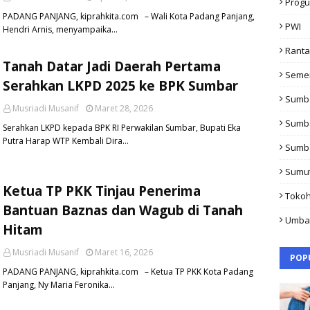
Progu
PADANG PANJANG, kiprahkita.com – Wali Kota Padang Panjang,
PWI
Hendri Arnis, menyampaika…
Rant
Tanah Datar Jadi Daerah Pertama
Seme
Serahkan LKPD 2025 ke BPK Sumbar
Sumb
Musriadi Musanif
Maret 28, 2026
Sumb
Serahkan LKPD kepada BPK RI Perwakilan Sumbar, Bupati Eka
Putra Harap WTP Kembali Dira…
Sumb
Sumu
Ketua TP PKK Tinjau Penerima
Toko
Bantuan Baznas dan Wagub di Tanah
Umba
Hitam
Musriadi Musanif
Maret 16, 2026
POP
PADANG PANJANG, kiprahkita.com – Ketua TP PKK Kota Padang
Panjang, Ny Maria Feronika…