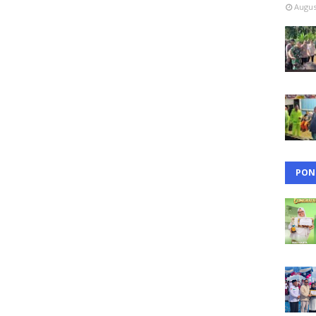
Augus
PON