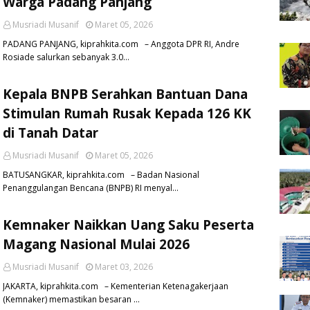
Warga Padang Panjang
Musriadi Musanif
Maret 05, 2026
PADANG PANJANG, kiprahkita.com – Anggota DPR RI, Andre
Rosiade salurkan sebanyak 3.0…
Kepala BNPB Serahkan Bantuan Dana
Stimulan Rumah Rusak Kepada 126 KK
di Tanah Datar
Musriadi Musanif
Maret 05, 2026
BATUSANGKAR, kiprahkita.com – Badan Nasional
Penanggulangan Bencana (BNPB) RI menyal…
Kemnaker Naikkan Uang Saku Peserta
Magang Nasional Mulai 2026
Musriadi Musanif
Maret 03, 2026
JAKARTA, kiprahkita.com – Kementerian Ketenagakerjaan
(Kemnaker) memastikan besaran …