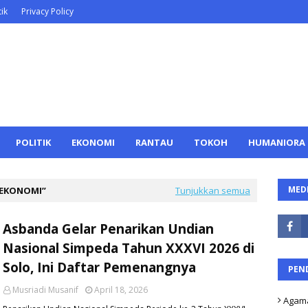
ik
Privacy Policy
POLITIK
EKONOMI
RANTAU
TOKOH
HUMANIORA
MEDI
EKONOMI
Tunjukkan semua
Asbanda Gelar Penarikan Undian
Nasional Simpeda Tahun XXXVI 2026 di
Solo, Ini Daftar Pemenangnya
PEN
Musriadi Musanif
April 18, 2026
Agam