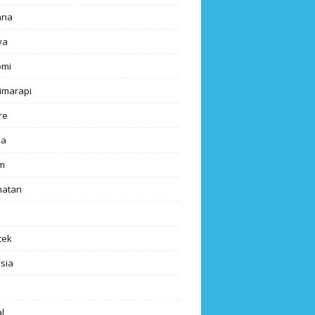
ana
ya
omi
imarapi
re
a
m
hatan
tek
sia
l