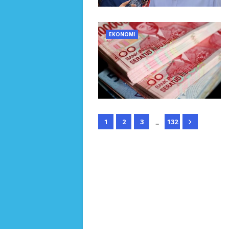
EKONOMI
...
1
2
3
132