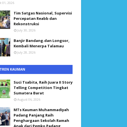
t 01, 2026
Tim Satgas Nasional, Supervisi
Percepatan Reabb dan
Rekonstruksi
July 30, 2026
Banjir Bandang.dan Longsor,
Kembali Menerpa Talamau
July 28, 2026
TREN KAUMAN
Suci Tsabita, Raih Juara II Story
Telling Competition Tingkat
Sumatera Barat
August 06, 2026
MTs Kauman Muhammadiyah
Padang Panjang Raih
Penghargaan Sekolah Ramah
Anak dari Pemko Padang