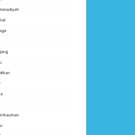
mmadiyah
nal
aga
gang
u
dikan
r
da
renkauman
si