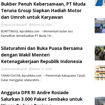
Bukber Penuh Kebersamaan, PT Muda
Teruna Group Siapkan Hadiah Motor
dan Umroh untuk Karyawan
Musriadi Musanif
Maret 14, 2026
BUKITTINGGI, kiprahkita.com – Momentum bulan suci
Ramadhan dimanfaatkan PT Muda Ter…
Silaturahmi dan Buka Puasa Bersama
dengan Wakil Menteri
Ketenagakerjaan Republik Indonesia
Musriadi Musanif
Maret 13, 2026
TANAH DATAR, kiprahkita.com – Pemerintah Kabupaten Tanah
Datar menggelar silaturahmi…
Anggota DPR RI Andre Rosiade
Salurkan 3.000 Paket Sembako untuk