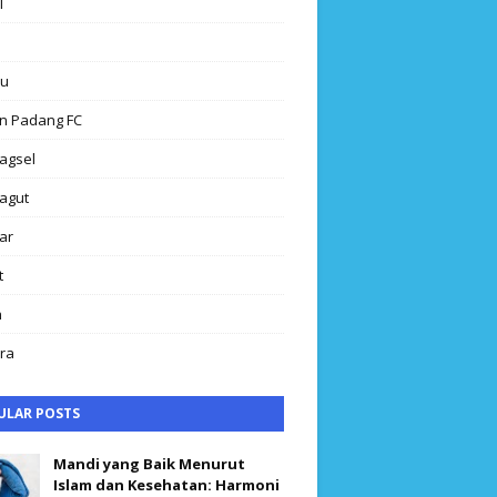
l
au
n Padang FC
agsel
agut
ar
t
h
ra
ULAR POSTS
Mandi yang Baik Menurut
Islam dan Kesehatan: Harmoni