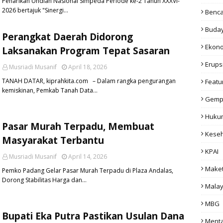
Penarikan Undian Nasional Simpeda Periode ke-2 Tahun XXXVI-
2026 bertajuk "Sinergi…
Benc
Buda
Perangkat Daerah Didorong
Ekon
Laksanakan Program Tepat Sasaran
Erups
Musriadi Musanif
April 18, 2026
TANAH DATAR, kiprahkita.com – Dalam rangka pengurangan
Featu
kemiskinan, Pemkab Tanah Data…
Gemp
Huku
Pasar Murah Terpadu, Membuat
Kese
Masyarakat Terbantu
KPAI
Musriadi Musanif
April 14, 2026
Make
Pemko Padang Gelar Pasar Murah Terpadu di Plaza Andalas,
Dorong Stabilitas Harga dan…
Malay
MBG
Bupati Eka Putra Pastikan Usulan Dana
Menta