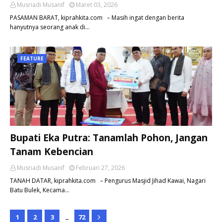
Musriadi Musanif
Maret 03, 2026
PASAMAN BARAT, kiprahkita.com – Masih ingat dengan berita
hanyutnya seorang anak di…
FEATURE
Bupati Eka Putra: Tanamlah Pohon, Jangan
Tanam Kebencian
Musriadi Musanif
Februari 27, 2026
TANAH DATAR, kiprahkita.com – Pengurus Masjid Jihad Kawai, Nagari
Batu Bulek, Kecama…
...
1
2
3
72