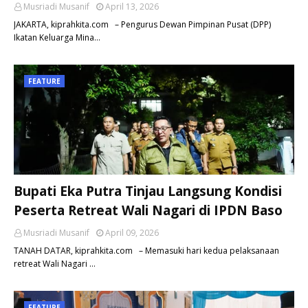
Musriadi Musanif
April 13, 2026
JAKARTA, kiprahkita.com – Pengurus Dewan Pimpinan Pusat (DPP)
Ikatan Keluarga Mina…
FEATURE
Bupati Eka Putra Tinjau Langsung Kondisi
Peserta Retreat Wali Nagari di IPDN Baso
Musriadi Musanif
April 09, 2026
TANAH DATAR, kiprahkita.com – Memasuki hari kedua pelaksanaan
retreat Wali Nagari …
FEATURE