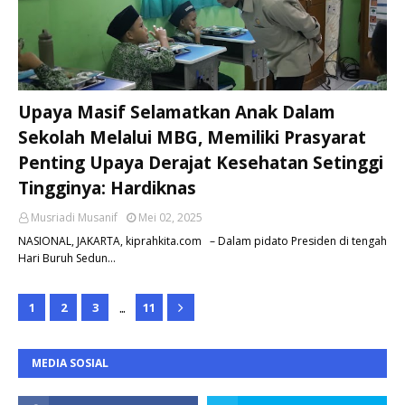
Upaya Masif Selamatkan Anak Dalam
Sekolah Melalui MBG, Memiliki Prasyarat
Penting Upaya Derajat Kesehatan Setinggi
Tingginya: Hardiknas
Musriadi Musanif
Mei 02, 2025
NASIONAL, JAKARTA, kiprahkita.com – Dalam pidato Presiden di tengah
Hari Buruh Sedun…
...
1
2
3
11
MEDIA SOSIAL