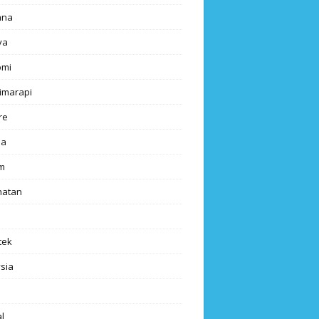
ana
ya
omi
imarapi
re
a
m
hatan
tek
sia
l