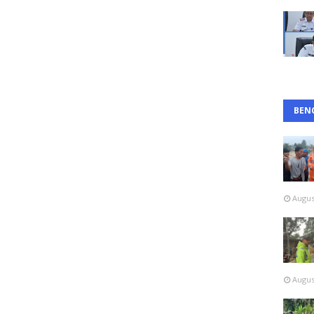
BEN
Augus
Augus