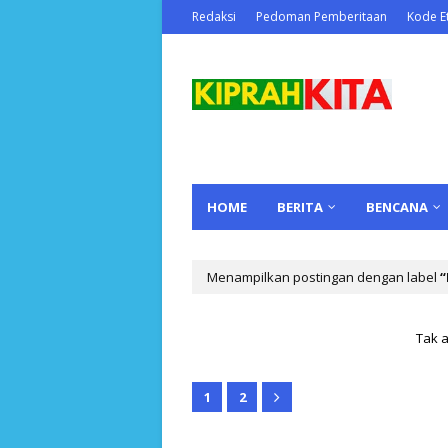
Redaksi
Pedoman Pemberitaan
Kode Et
HOME
BERITA
BENCANA
Menampilkan postingan dengan label
Tak 
1
2