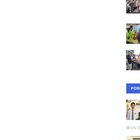
PON
July 2