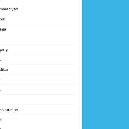
mmadiyah
nal
aga
gang
u
dikan
r
da
renkauman
si