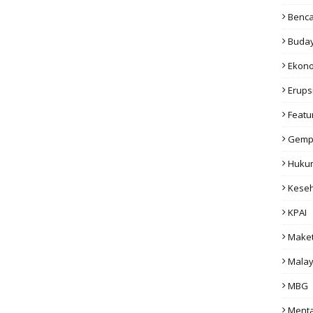
Benc
Buda
Ekon
Erups
Featu
Gemp
Huku
Kese
KPAI
Make
Malay
MBG
Menta