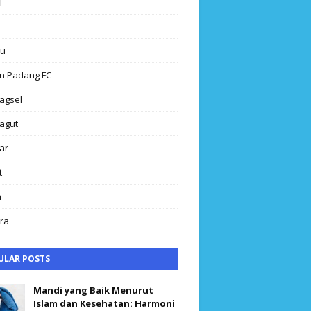
l
au
n Padang FC
agsel
agut
ar
t
h
ra
ULAR POSTS
Mandi yang Baik Menurut
Islam dan Kesehatan: Harmoni