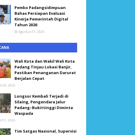
Pemko Padangsidimpuan
Bahas Persiapan Evaluasi
Kinerja Pemerintah Digital
Tahun 2026
Agustus 01, 2026
CANA
Wali Kota dan Wakil Wali Kota
Padang Tinjau Lokasi Banjir,
Pastikan Penanganan Darurat
Berjalan Cepat
t 06, 2026
Longsor Kembali Terjadi di
Silaing, Pengendara Jalur
Padang–Bukittinggi Diminta
Waspada
t 01, 2026
Tim Satgas Nasional, Supervisi