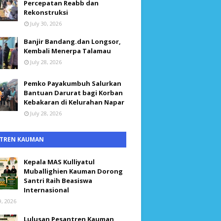
Percepatan Reabb dan
Rekonstruksi
July 30, 2026
Banjir Bandang.dan Longsor,
Kembali Menerpa Talamau
July 28, 2026
Pemko Payakumbuh Salurkan
Bantuan Darurat bagi Korban
Kebakaran di Kelurahan Napar
July 28, 2026
TREN KAUMAN
Kepala MAS Kulliyatul
Muballighien Kauman Dorong
Santri Raih Beasiswa
Internasional
9, 2026
Lulusan Pesantren Kauman