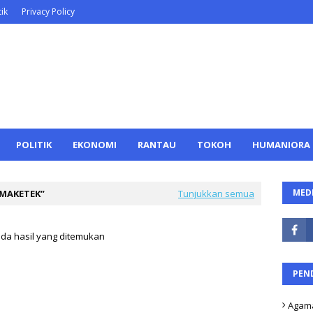
ik
Privacy Policy
POLITIK
EKONOMI
RANTAU
TOKOH
HUMANIORA
MEDI
MAKETEK
Tunjukkan semua
ada hasil yang ditemukan
PEN
Agam