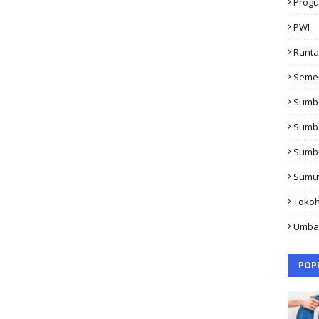
Progu
PWI
Rant
Seme
Sumb
Sumb
Sumb
Sumu
Toko
Umba
POP