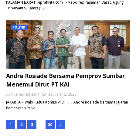
PASAMAN BARAT, kiprahkita.com – Kapolres Pasaman Barat, Agung
Tribawanto, Kamis (12/…
POLITIK
Andre Rosiade Bersama Pemprov Sumbar
Menemui Dirut PT KAI
Musriadi Musanif
Februari 12, 2026
JAKARTA - Wakil Ketua Komisi VI DPR RI Andre Rosiade bersama jajaran
Pemerintah Provi…
...
1
2
3
80