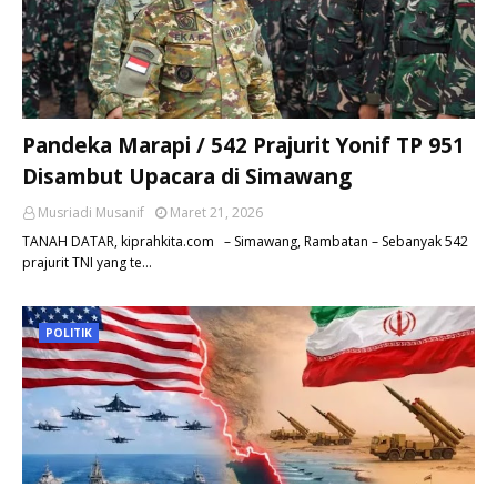
Pandeka Marapi / 542 Prajurit Yonif TP 951
Disambut Upacara di Simawang
Musriadi Musanif
Maret 21, 2026
TANAH DATAR, kiprahkita.com – Simawang, Rambatan – Sebanyak 542
prajurit TNI yang te…
POLITIK