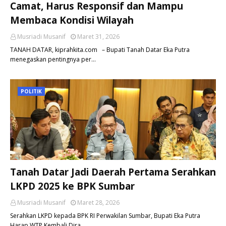
Camat, Harus Responsif dan Mampu
Membaca Kondisi Wilayah
Musriadi Musanif
Maret 31, 2026
TANAH DATAR, kiprahkita.com – Bupati Tanah Datar Eka Putra
menegaskan pentingnya per…
POLITIK
Tanah Datar Jadi Daerah Pertama Serahkan
LKPD 2025 ke BPK Sumbar
Musriadi Musanif
Maret 28, 2026
Serahkan LKPD kepada BPK RI Perwakilan Sumbar, Bupati Eka Putra
Harap WTP Kembali Dira…