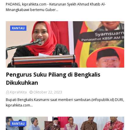
PADANG, kiprahkita.com - Keturunan Syekh Ahmad Khatib Al-
Minangkabawi bertemu Guber…
RANTAU
Pengurus Suku Piliang di Bengkalis
Dikukuhkan
KiprahKita
Oktober 22, 2023
Bupati Bengkalis Kasmarni saat memberi sambutan.(infopublik.id) DURI,
kiprahkita.com…
RANTAU