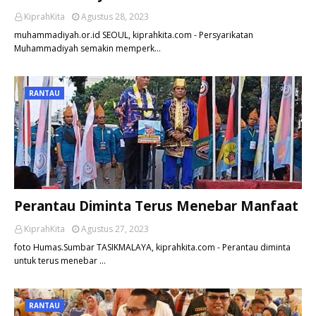
KiprahKita
Agustus 28, 2023
muhammadiyah.or.id SEOUL, kiprahkita.com - Persyarikatan
Muhammadiyah semakin memperk…
RANTAU
Perantau Diminta Terus Menebar Manfaat
KiprahKita
Agustus 27, 2023
foto Humas.Sumbar TASIKMALAYA, kiprahkita.com - Perantau diminta
untuk terus menebar …
RANTAU