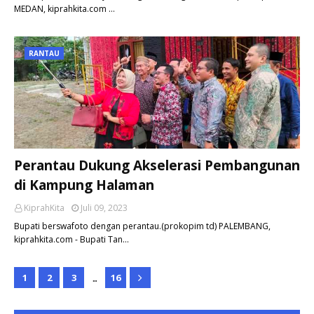
MEDAN, kiprahkita.com …
RANTAU
Perantau Dukung Akselerasi Pembangunan
di Kampung Halaman
KiprahKita
Juli 09, 2023
Bupati berswafoto dengan perantau.(prokopim td) PALEMBANG,
kiprahkita.com - Bupati Tan…
...
1
2
3
16