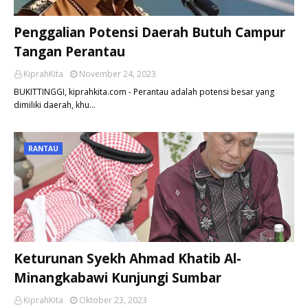
Penggalian Potensi Daerah Butuh Campur
Tangan Perantau
KiprahKita
November 24, 2023
BUKITTINGGI, kiprahkita.com - Perantau adalah potensi besar yang
dimiliki daerah, khu…
RANTAU
Keturunan Syekh Ahmad Khatib Al-
Minangkabawi Kunjungi Sumbar
KiprahKita
Oktober 23, 2023