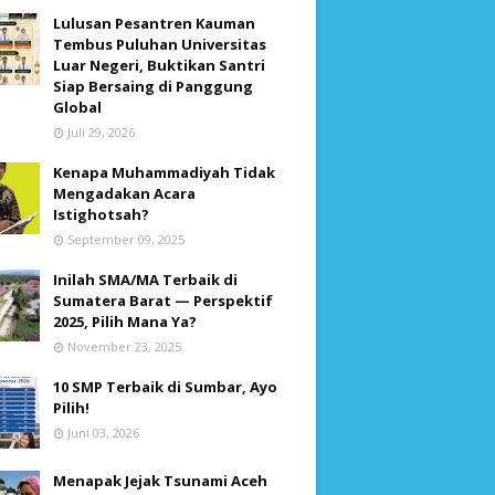
Lulusan Pesantren Kauman
Tembus Puluhan Universitas
Luar Negeri, Buktikan Santri
Siap Bersaing di Panggung
Global
Juli 29, 2026
Kenapa Muhammadiyah Tidak
Mengadakan Acara
Istighotsah?
September 09, 2025
Inilah SMA/MA Terbaik di
Sumatera Barat — Perspektif
2025, Pilih Mana Ya?
November 23, 2025
10 SMP Terbaik di Sumbar, Ayo
Pilih!
Juni 03, 2026
Menapak Jejak Tsunami Aceh