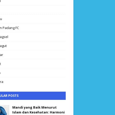
l
au
n Padang FC
agsel
agut
ar
t
h
ra
ULAR POSTS
Mandi yang Baik Menurut
Islam dan Kesehatan: Harmoni