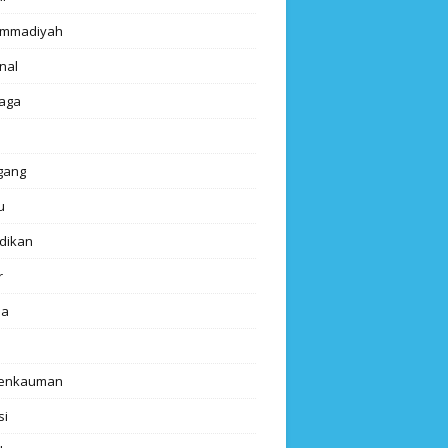
mmadiyah
nal
aga
gang
u
dikan
r
da
renkauman
si