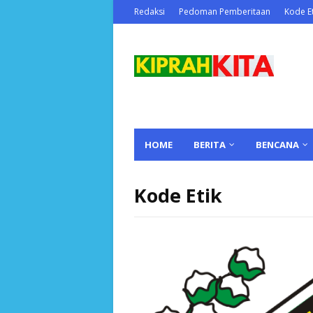
Redaksi
Pedoman Pemberitaan
Kode Et
HOME
BERITA
BENCANA
Kode Etik