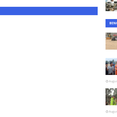
BEN
Augus
Augus