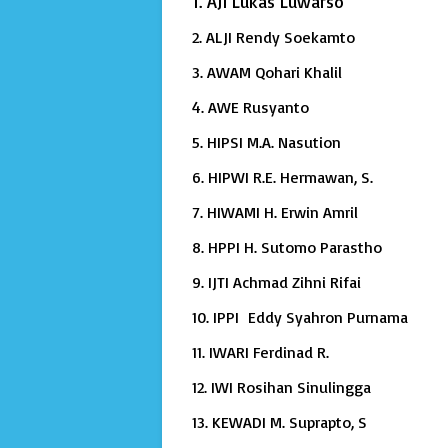
1. AJI Lukas Luwarso
2. ALJI Rendy Soekamto
3. AWAM Qohari Khalil
4. AWE Rusyanto
5. HIPSI M.A. Nasution
6. HIPWI R.E. Hermawan, S.
7. HIWAMI H. Erwin Amril
8. HPPI H. Sutomo Parastho
9. IJTI Achmad Zihni Rifai
10. IPPI Eddy Syahron Purnama
11. IWARI Ferdinad R.
12. IWI Rosihan Sinulingga
13. KEWADI M. Suprapto, S