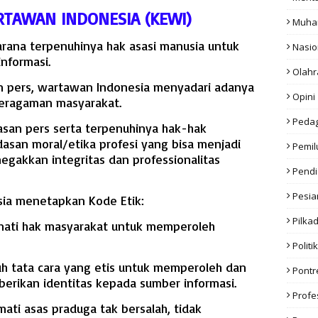
RTAWAN INDONESIA (KEWI)
Muha
ana terpenuhinya hak asasi manusia untuk
Nasio
nformasi.
Olahr
pers, wartawan Indonesia menyadari adanya
Opini
beragaman masyarakat.
Peda
san pers serta terpenuhinya hak-hak
dasan moral/etika profesi yang bisa menjadi
Pemil
gakkan integritas dan professionalitas
Pendi
Pesia
sia menetapkan Kode Etik:
Pilka
mati hak masyarakat untuk memperoleh
Politik
 tata cara yang etis untuk memperoleh dan
Pont
erikan identitas kepada sumber informasi.
Profe
ti asas praduga tak bersalah, tidak