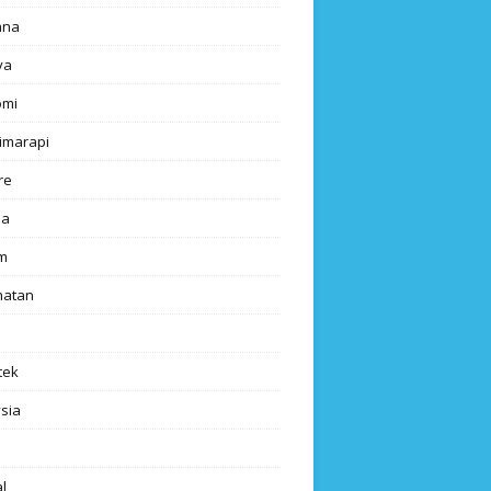
ana
ya
omi
imarapi
re
a
m
hatan
tek
sia
l