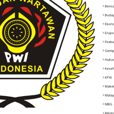
Benc
Buda
Ekon
Erups
Featu
Gemp
Huku
Kese
KPAI
Make
Malay
MBG
Menta