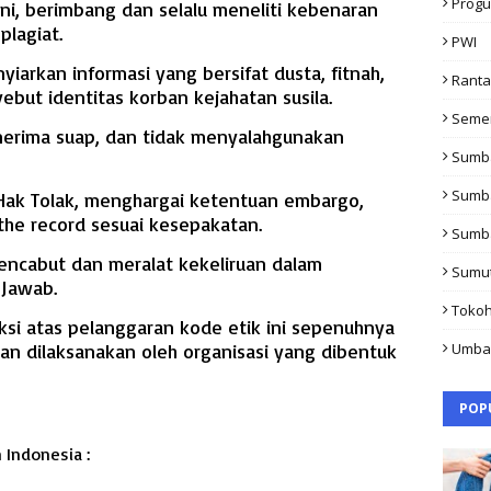
Progu
i, berimbang dan selalu meneliti kebenaran
plagiat.
PWI
iarkan informasi yang bersifat dusta, fitnah,
Rant
yebut identitas korban kejahatan susila.
Seme
nerima suap, dan tidak menyalahgunakan
Sumb
Sumb
 Hak Tolak, menghargai ketentuan embargo,
 the record sesuai kesepakatan.
Sumb
encabut dan meralat kekeliruan dalam
Sumu
 Jawab.
Toko
i atas pelanggaran kode etik ini sepenuhnya
dan dilaksanakan oleh organisasi yang dibentuk
Umba
POP
 Indonesia :