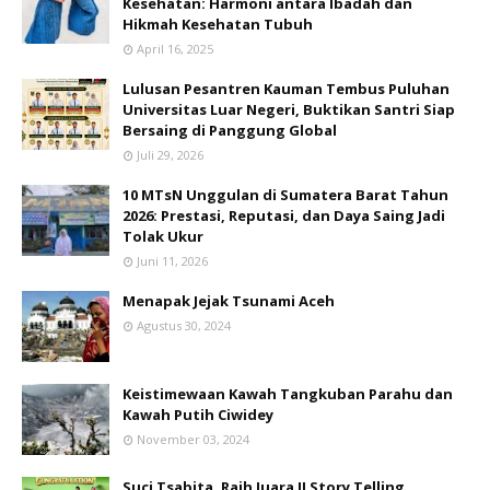
Kesehatan: Harmoni antara Ibadah dan
Hikmah Kesehatan Tubuh
April 16, 2025
Lulusan Pesantren Kauman Tembus Puluhan
Universitas Luar Negeri, Buktikan Santri Siap
Bersaing di Panggung Global
Juli 29, 2026
10 MTsN Unggulan di Sumatera Barat Tahun
2026: Prestasi, Reputasi, dan Daya Saing Jadi
Tolak Ukur
Juni 11, 2026
Menapak Jejak Tsunami Aceh
Agustus 30, 2024
Keistimewaan Kawah Tangkuban Parahu dan
Kawah Putih Ciwidey
November 03, 2024
Suci Tsabita, Raih Juara II Story Telling