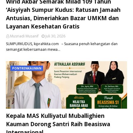
Wirid Akbar Semarak Milad 109 Tahun
‘Aisyiyah Sumpur Kudus: Ratusan Jamaah
Antusias, Dimeriahkan Bazar UMKM dan
Layanan Kesehatan Gratis
Musriadi Musanif
Juli 30, 2026
SUMPURKUDUS, kiprahkita.com – Suasana penuh kehangatan dan
semangat kebersamaan mewa…
PONTRENKAUMAN
Kepala MAS Kulliyatul Muballighien
Kauman Dorong Santri Raih Beasiswa
Internasional