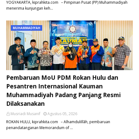
YOGYAKARTA, kiprahkita.com – Pimpinan Pusat (PP) Muhammadiyah
menerima kunjungan keh…
MUHAMMADIYAH
Pembaruan MoU PDM Rokan Hulu dan
Pesantren Internasional Kauman
Muhammadiyah Padang Panjang Resmi
Dilaksanakan
Musriadi Musanif
Agustus 05, 2026
ROKAN HULU, kiprahkita.com – Alhamdulillāh, pembaruan
penandatanganan Memorandum of …