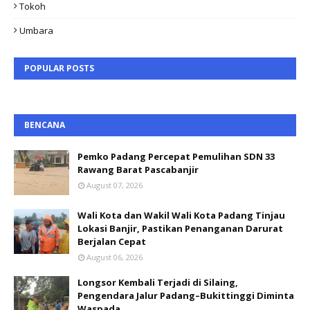
Tokoh
Umbara
POPULAR POSTS
BENCANA
Pemko Padang Percepat Pemulihan SDN 33
Rawang Barat Pascabanjir
August 07, 2026
Wali Kota dan Wakil Wali Kota Padang Tinjau
Lokasi Banjir, Pastikan Penanganan Darurat
Berjalan Cepat
August 06, 2026
Longsor Kembali Terjadi di Silaing,
Pengendara Jalur Padang–Bukittinggi Diminta
Waspada