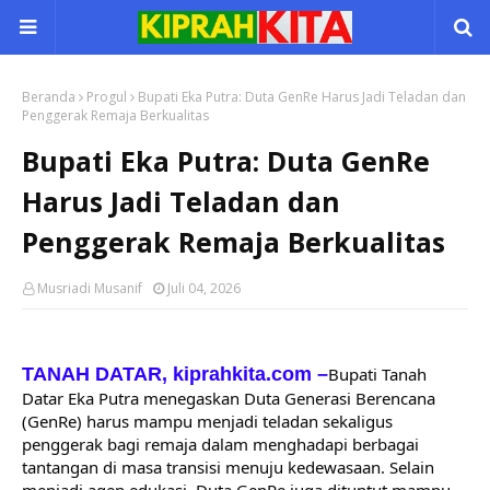
Beranda
Progul
Bupati Eka Putra: Duta GenRe Harus Jadi Teladan dan
Penggerak Remaja Berkualitas
Bupati Eka Putra: Duta GenRe
Harus Jadi Teladan dan
Penggerak Remaja Berkualitas
Musriadi Musanif
Juli 04, 2026
TANAH DATAR, kiprahkita.com
–
Bupati Tanah 
Datar Eka Putra menegaskan Duta Generasi Berencana 
(GenRe) harus mampu menjadi teladan sekaligus 
penggerak bagi remaja dalam menghadapi berbagai 
tantangan di masa transisi menuju kedewasaan. Selain 
menjadi agen edukasi, Duta GenRe juga dituntut mampu 