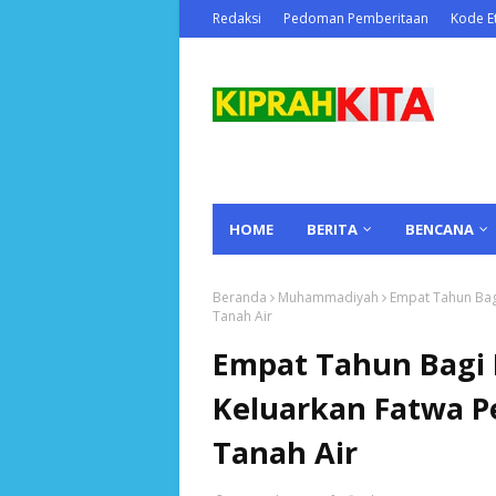
Redaksi
Pedoman Pemberitaan
Kode Et
HOME
BERITA
BENCANA
Beranda
Muhammadiyah
Empat Tahun Bagi
Tanah Air
Empat Tahun Bagi M
Keluarkan Fatwa P
Tanah Air