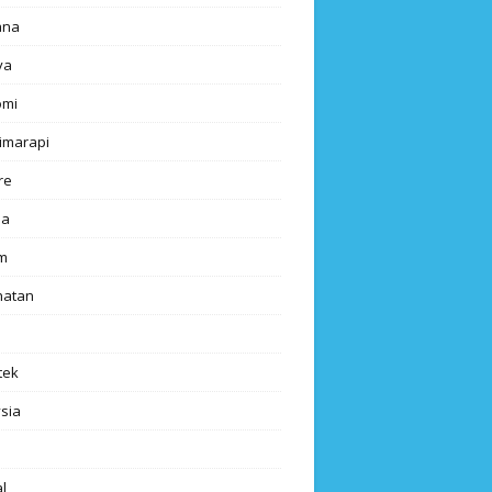
ana
ya
omi
imarapi
re
a
m
hatan
tek
sia
l