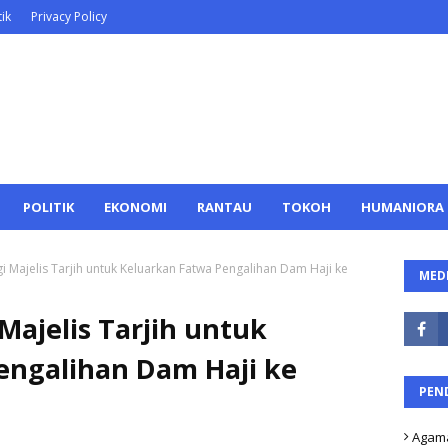
ik
Privacy Policy
POLITIK
EKONOMI
RANTAU
TOKOH
HUMANIORA
 Majelis Tarjih untuk Keluarkan Fatwa Pengalihan Dam Haji ke
MEDI
ajelis Tarjih untuk
engalihan Dam Haji ke
PEN
Agam