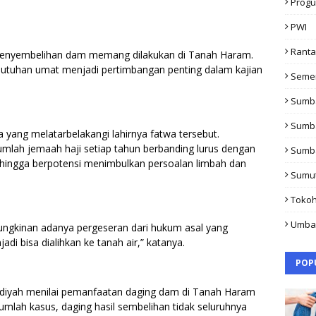
Progu
PWI
Rant
penyembelihan dam memang dilakukan di Tanah Haram.
utuhan umat menjadi pertimbangan penting dalam kajian
Seme
Sumb
Sumb
 yang melatarbelakangi lahirnya fatwa tersebut.
umlah jemaah haji setiap tahun berbanding lurus dengan
Sumb
hingga berpotensi menimbulkan persoalan limbah dan
Sumu
Toko
Umba
ungkinan adanya pergeseran dari hukum asal yang
di bisa dialihkan ke tanah air,” katanya.
POP
iyah menilai pemanfaatan daging dam di Tanah Haram
jumlah kasus, daging hasil sembelihan tidak seluruhnya