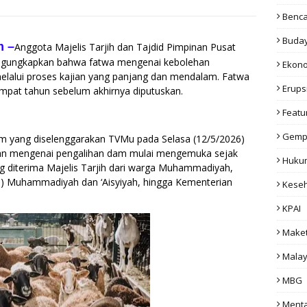
Benc
Buda
m
–
Anggota Majelis Tarjih dan Tajdid Pimpinan Pusat
gungkapkan bahwa fatwa mengenai kebolehan
Ekon
 melalui proses kajian yang panjang dan mendalam. Fatwa
Erups
mpat tahun sebelum akhirnya diputuskan.
Featu
Gemp
am yang diselenggarakan TVMu pada Selasa (12/5/2026)
san mengenai pengalihan dam mulai mengemuka sejak
Huku
g diterima Majelis Tarjih dari warga Muhammadiyah,
) Muhammadiyah dan ‘Aisyiyah, hingga Kementerian
Kese
KPAI
Make
Malay
MBG
Menta