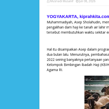
Musriadi Musanif
Juli 08, 2026
YOGYAKARTA, kiprahkita.co
Muhammadiyah, Asep Sholahudin, men
pengalihan dam haji ke tanah air lahir
tersebut membutuhkan waktu sekitar e
Hal itu disampaikan Asep dalam progr
dua bulan lalu. Menurutnya, pembaha
2022 seiring banyaknya pertanyaan yan
Kelompok Bimbingan Ibadah Haji (KBIH
Agama RI.