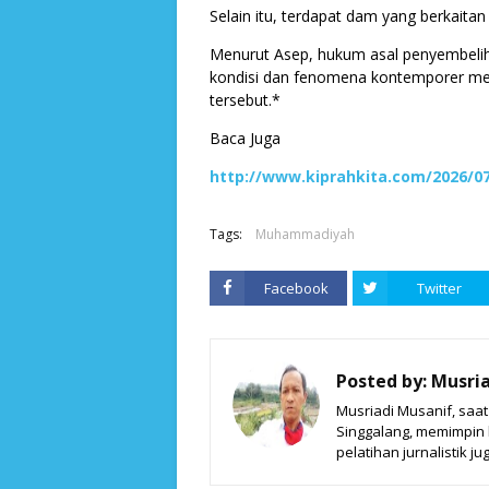
Selain itu, terdapat dam yang berkaitan
Menurut Asep, hukum asal penyembeli
kondisi dan fenomena kontemporer me
tersebut.*
Baca Juga
http://www.kiprahkita.com/2026/0
Tags:
Muhammadiyah
Facebook
Twitter
Posted by:
Musria
Musriadi Musanif, saa
Singgalang, memimpin ki
pelatihan jurnalistik jug