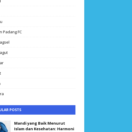
l
au
n Padang FC
agsel
agut
ar
t
h
ra
ULAR POSTS
Mandi yang Baik Menurut
Islam dan Kesehatan: Harmoni