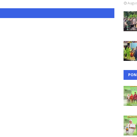
Augus
PON