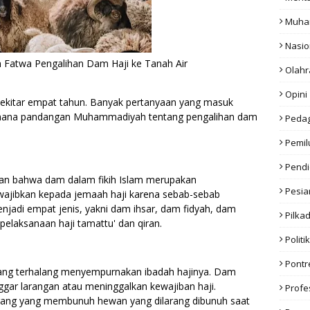
Muha
Nasio
an Fatwa Pengalihan Dam Haji ke Tanah Air
Olahr
Opini
sekitar empat tahun. Banyak pertanyaan yang masuk
imana pandangan Muhammadiyah tentang pengalihan dam
Peda
Pemil
Pendi
n bahwa dam dalam fikih Islam merupakan
Pesia
wajibkan kepada jemaah haji karena sebab-sebab
njadi empat jenis, yakni dam ihsar, dam fidyah, dam
Pilka
pelaksanaan haji tamattu' dan qiran.
Politik
Pont
ang terhalang menyempurnakan ibadah hajinya. Dam
ggar larangan atau meninggalkan kewajiban haji.
Profe
rang yang membunuh hewan yang dilarang dibunuh saat