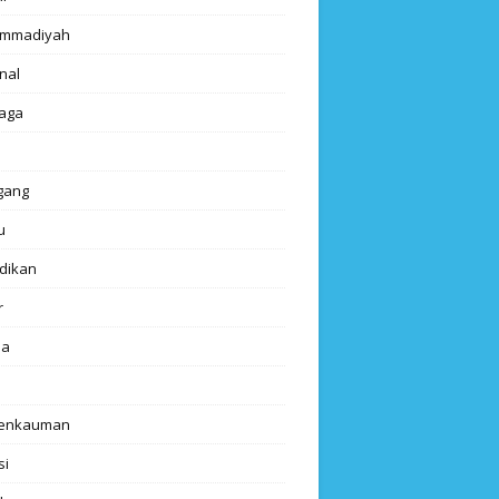
mmadiyah
nal
aga
gang
u
dikan
r
da
renkauman
si