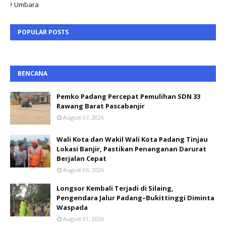
Umbara
POPULAR POSTS
BENCANA
Pemko Padang Percepat Pemulihan SDN 33
Rawang Barat Pascabanjir
August 07, 2026
Wali Kota dan Wakil Wali Kota Padang Tinjau
Lokasi Banjir, Pastikan Penanganan Darurat
Berjalan Cepat
August 06, 2026
Longsor Kembali Terjadi di Silaing,
Pengendara Jalur Padang–Bukittinggi Diminta
Waspada
August 01, 2026