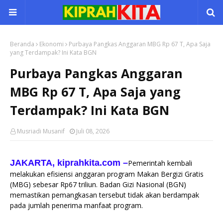
Beranda
Ekonomi
Purbaya Pangkas Anggaran MBG Rp 67 T, Apa Saja
yang Terdampak? Ini Kata BGN
Purbaya Pangkas Anggaran
MBG Rp 67 T, Apa Saja yang
Terdampak? Ini Kata BGN
Musriadi Musanif
Juli 08, 2026
JAKARTA, kiprahkita.com
–
Pemerintah kembali
melakukan efisiensi anggaran program Makan Bergizi Gratis
(MBG) sebesar Rp67 triliun. Badan Gizi Nasional (BGN)
memastikan pemangkasan tersebut tidak akan berdampak
pada jumlah penerima manfaat program.