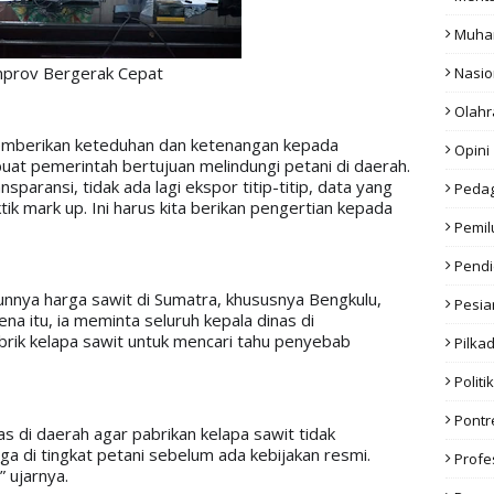
Muha
prov Bergerak Cepat
Nasio
Olahr
memberikan keteduhan dan ketenangan kepada 
Opini
at pemerintah bertujuan melindungi petani di daerah. 
aransi, tidak ada lagi ekspor titip-titip, data yang 
Peda
ik mark up. Ini harus kita berikan pengertian kepada 
Pemil
Pendi
nnya harga sawit di Sumatra, khususnya Bengkulu, 
Pesia
rena itu, ia meminta seluruh kepala dinas di 
rik kelapa sawit untuk mencari tahu penyebab 
Pilka
Politik
Pont
as di daerah agar pabrikan kelapa sawit tidak 
 di tingkat petani sebelum ada kebijakan resmi. 
Profe
 ujarnya.