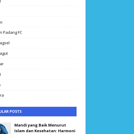
l
au
n Padang FC
agsel
agut
ar
t
h
ra
ULAR POSTS
Mandi yang Baik Menurut
Islam dan Kesehatan: Harmoni