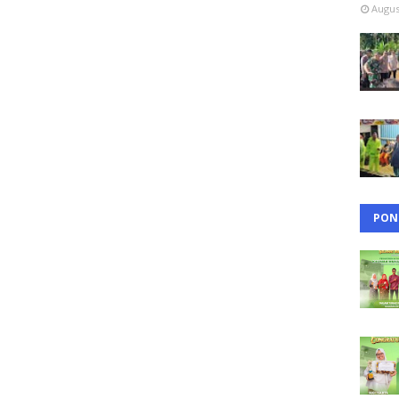
Augus
PON