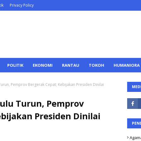
ik
Privacy Policy
POLITIK
EKONOMI
RANTAU
TOKOH
HUMANIORA
urun, Pemprov Bergerak Cepat; Kebijakan Presiden Dinilai
MEDI
ulu Turun, Pemprov
bijakan Presiden Dinilai
PEN
Agam