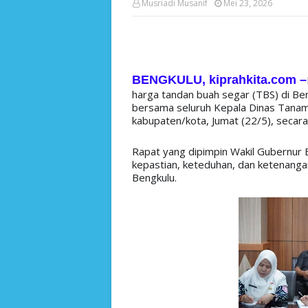
Musriadi Musanif
Mei 23, 2026
BENGKULU, kiprahkita.com
–
harga tandan buah segar (TBS) di Be
bersama seluruh Kepala Dinas Tanama
kabupaten/kota, Jumat (22/5), secara
Rapat yang dipimpin Wakil Gubernur 
kepastian, keteduhan, dan ketenanga
Bengkulu.