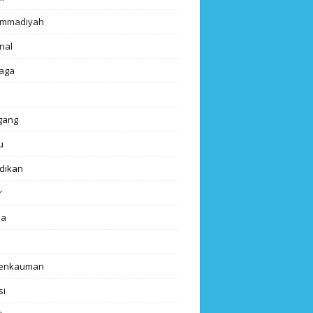
mmadiyah
nal
aga
gang
u
dikan
r
da
renkauman
si