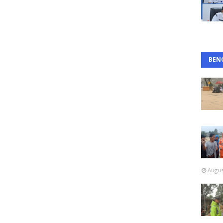
BEN
Augus