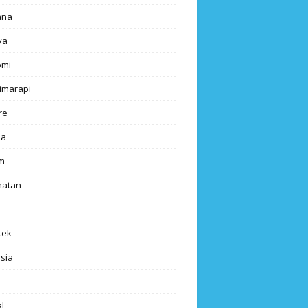
ana
ya
omi
imarapi
re
a
m
hatan
tek
sia
l