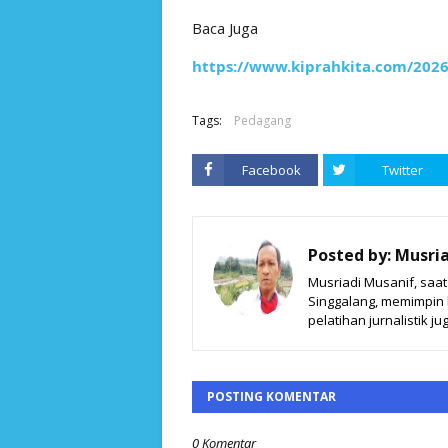
Baca Juga
https://www.kiprahkita.com/2026
Tags:
Pedagang
Facebook
Twitter
Posted by:
Musria
Musriadi Musanif, saa
Singgalang, memimpin ki
pelatihan jurnalistik jug
POSTING KOMENTAR
0 Komentar