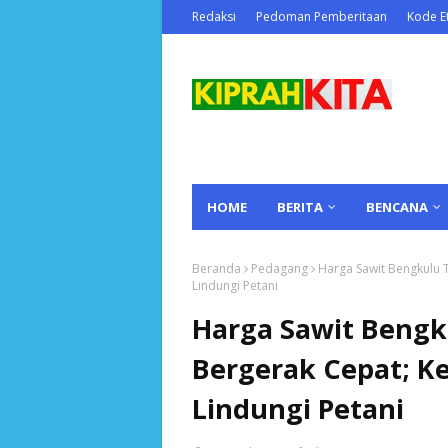
Redaksi
Pedoman Pemberitaan
Kode Et
HOME
BERITA
BENCANA
Beranda
Pedagang
Harga Sawit Bengkulu T
Lindungi Petani
Harga Sawit Bengk
Bergerak Cepat; Ke
Lindungi Petani