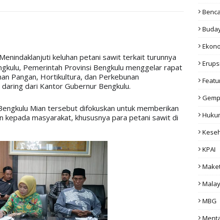
Benc
Buda
Ekon
Menindaklanjuti keluhan petani sawit terkait turunnya 
Erups
ngkulu, Pemerintah Provinsi Bengkulu menggelar rapat 
n Pangan, Hortikultura, dan Perkebunan 
Featu
 daring dari Kantor Gubernur Bengkulu.
Gemp
Bengkulu Mian tersebut difokuskan untuk memberikan 
Huku
n kepada masyarakat, khususnya para petani sawit di 
Kese
KPAI
Make
Malay
MBG
Menta