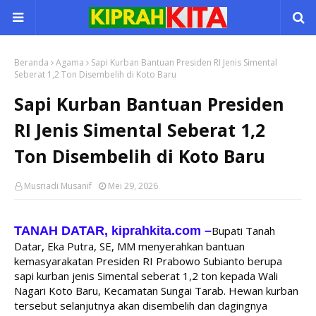
Beranda
Agama
Sapi Kurban Bantuan Presiden RI Jenis Simental
Seberat 1,2 Ton Disembelih di Koto Baru
Sapi Kurban Bantuan Presiden
RI Jenis Simental Seberat 1,2
Ton Disembelih di Koto Baru
Musriadi Musanif
Mei 29, 2026
TANAH DATAR, kiprahkita.com
–
Bupati Tanah 
Datar, Eka Putra, SE, MM menyerahkan bantuan 
kemasyarakatan Presiden RI Prabowo Subianto berupa 
sapi kurban jenis Simental seberat 1,2 ton kepada Wali 
Nagari Koto Baru, Kecamatan Sungai Tarab. Hewan kurban 
tersebut selanjutnya akan disembelih dan dagingnya 