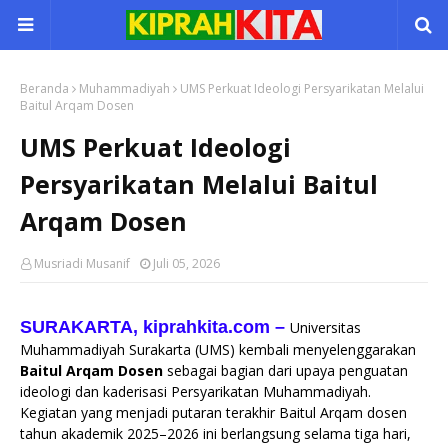
Beranda
Muhammadiyah
UMS Perkuat Ideologi Persyarikatan Melalui
Baitul Arqam Dosen
UMS Perkuat Ideologi
Persyarikatan Melalui Baitul
Arqam Dosen
Musriadi Musanif
Juli 05, 2026
SURAKARTA, kiprahkita.com
– 
Universitas
Muhammadiyah Surakarta (UMS) kembali menyelenggarakan
Baitul Arqam Dosen
sebagai bagian dari upaya penguatan
ideologi dan kaderisasi Persyarikatan Muhammadiyah.
Kegiatan yang menjadi putaran terakhir Baitul Arqam dosen
tahun akademik 2025–2026 ini berlangsung selama tiga hari,