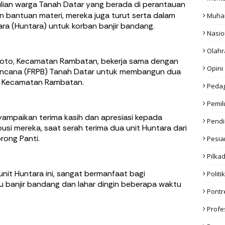
lian warga Tanah Datar yang berada di perantauan
an bantuan materi, mereka juga turut serta dalam
Muha
 (Huntara) untuk korban banjir bandang.
Nasio
Olahr
III Koto, Kecamatan Rambatan, bekerja sama dengan
Opini
ncana (FRPB) Tanah Datar untuk membangun dua
i, Kecamatan Rambatan.
Peda
Pemil
yampaikan terima kasih dan apresiasi kepada
Pendi
ibusi mereka, saat serah terima dua unit Huntara dari
rong Panti.
Pesia
Pilka
it Huntara ini, sangat bermanfaat bagi
Politik
 banjir bandang dan lahar dingin beberapa waktu
Pont
Profe