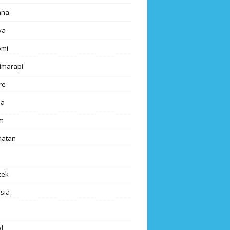
ana
ya
omi
imarapi
re
a
m
hatan
tek
sia
l