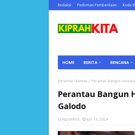
Redaksi
Pedoman Pemberitaan
Kode Et
HOME
BERITA
BENCANA
Beranda
Rantau
Perantau Bangun Huntara
Perantau Bangun 
Galodo
KiprahKita
Juni 18, 2024