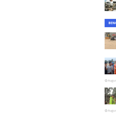
BEN
Augus
Augus