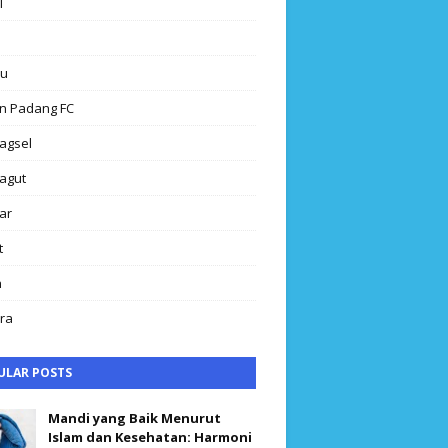
l
au
n Padang FC
agsel
agut
ar
t
h
ra
ULAR POSTS
Mandi yang Baik Menurut
Islam dan Kesehatan: Harmoni