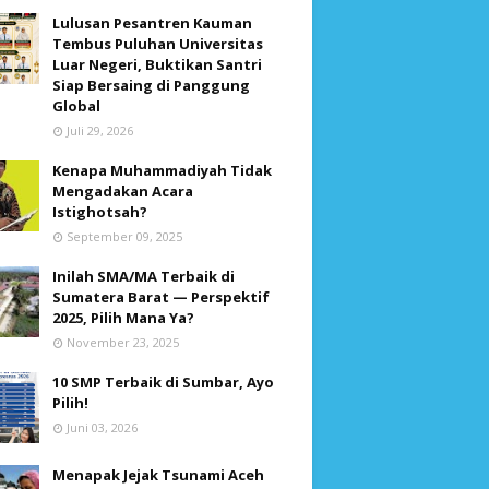
Lulusan Pesantren Kauman
Tembus Puluhan Universitas
Luar Negeri, Buktikan Santri
Siap Bersaing di Panggung
Global
Juli 29, 2026
Kenapa Muhammadiyah Tidak
Mengadakan Acara
Istighotsah?
September 09, 2025
Inilah SMA/MA Terbaik di
Sumatera Barat — Perspektif
2025, Pilih Mana Ya?
November 23, 2025
10 SMP Terbaik di Sumbar, Ayo
Pilih!
Juni 03, 2026
Menapak Jejak Tsunami Aceh