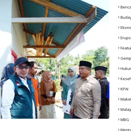
Benc
Buda
Ekon
Erups
Featu
Gemp
Huku
Kese
KPAI
Make
Malay
MBG
Menta