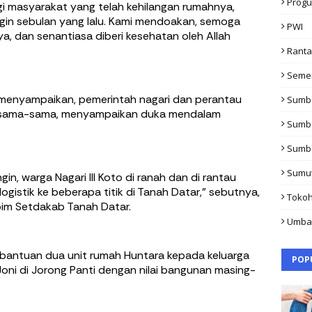
Progu
gi masyarakat yang telah kehilangan rumahnya,
ngin sebulan yang lalu. Kami mendoakan, semoga
PWI
, dan senantiasa diberi kesehatan oleh Allah
Rant
Seme
rut menyampaikan, pemerintah nagari dan perantau
Sumb
bersama-sama, menyampaikan duka mendalam
Sumb
Sumb
Sumu
in, warga Nagari III Koto di ranah dan di rantau
gistik ke beberapa titik di Tanah Datar," sebutnya,
Toko
pim Setdakab Tanah Datar.
Umba
n bantuan dua unit rumah Huntara kepada keluarga
POP
oni di Jorong Panti dengan nilai bangunan masing-