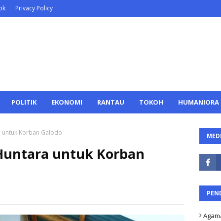
ik
Privacy Policy
POLITIK
EKONOMI
RANTAU
TOKOH
HUMANIORA
 untuk Korban Galodo
MEDI
Huntara untuk Korban
PEN
Agam