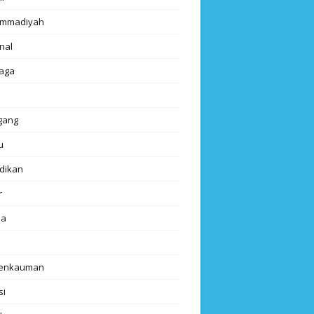
mmadiyah
nal
aga
gang
u
dikan
r
da
renkauman
si