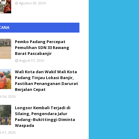
Agustus 30, 2024
CANA
Pemko Padang Percepat
Pemulihan SDN 33 Rawang
Barat Pascabanjir
August 07, 2026
Wali Kota dan Wakil Wali Kota
Padang Tinjau Lokasi Banjir,
Pastikan Penanganan Darurat
Berjalan Cepat
t 06, 2026
Longsor Kembali Terjadi di
Silaing, Pengendara Jalur
Padang–Bukittinggi Diminta
Waspada
t 01, 2026