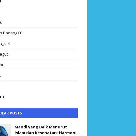
l
au
n Padang FC
agsel
agut
ar
t
h
ra
ULAR POSTS
Mandi yang Baik Menurut
Islam dan Kesehatan: Harmoni