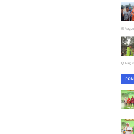
Augus
Augus
PON