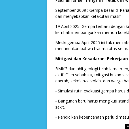
Puluhan rumah mengalami retak dan w
September 2009 : Gempa besar di Pari
dan menyebabkan ketakutan masif.
19 April 2025: Gempa terbaru dengan k
kembali membangunkan memori kolektif
Meski gempa April 2025 ini tak menimb
menandakan bahwa trauma atas sejara
Mitigasi dan Kesadaran: Pekerjaa
BMKG dan ahli geologi telah lama meng
aktif. Oleh sebab itu, mitigasi bukan 
daerah, sekolah-sekolah, dan warga har
- Simulasi rutin evakuasi gempa harus di
- Bangunan baru harus mengikuti stan
sakit.
- Pendidikan kebencanaan perlu dimasu