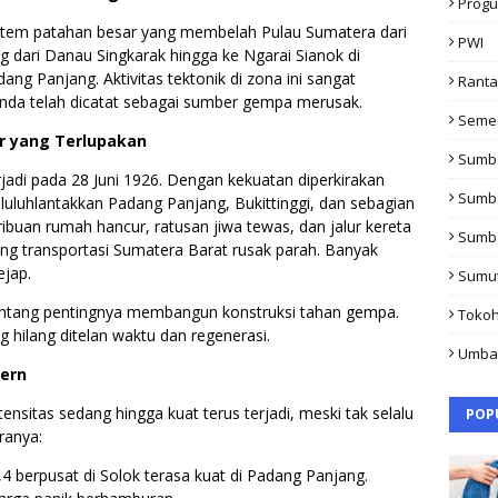
Progu
istem patahan besar yang membelah Pulau Sumatera dari
PWI
g dari Danau Singkarak hingga ke Ngarai Sianok di
ang Panjang. Aktivitas tektonik di zona ini sangat
Rant
anda telah dicatat sebagai sumber gempa merusak.
Seme
r yang Terlupakan
Sumb
jadi pada 28 Juni 1926. Dengan kekuatan diperkirakan
Sumb
uluhlantakkan Padang Panjang, Bukittinggi, dan sebagian
buan rumah hancur, ratusan jiwa tewas, dan jalur kereta
Sumb
ung transportasi Sumatera Barat rusak parah. Banyak
ejap.
Sumu
tentang pentingnya membangun konstruksi tahan gempa.
Toko
 hilang ditelan waktu dan regenerasi.
Umba
ern
sitas sedang hingga kuat terus terjadi, meski tak selalu
POP
ranya:
 berpusat di Solok terasa kuat di Padang Panjang.