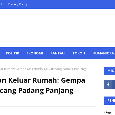
ik
Privacy Policy
POLITIK
EKONOMI
RANTAU
TOKOH
HUMANIORA
ar Rumah: Gempa Magnitudo 4,6 Guncang Padang Panjang
MEDI
n Keluar Rumah: Gempa
ncang Padang Panjang
PEN
Agam