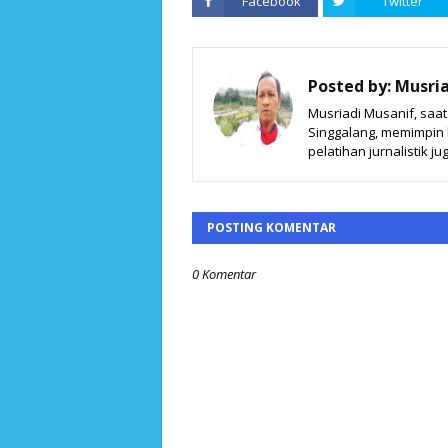
Facebook
Twitter
Posted by:
Musria
Musriadi Musanif, saa
Singgalang, memimpin ki
pelatihan jurnalistik jug
POSTING KOMENTAR
0 Komentar