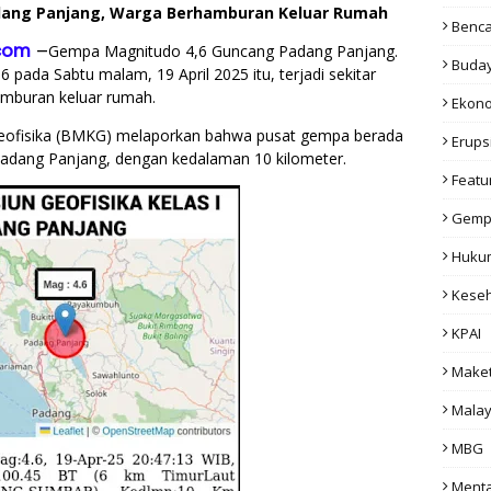
ang Panjang, Warga Berhamburan Keluar Rumah
Benc
com
–
Gempa Magnitudo 4,6 Guncang Padang Panjang.
Buda
ada Sabtu malam, 19 April 2025 itu, terjadi sekitar
mburan keluar rumah.
Ekon
Geofisika (BMKG) melaporkan bahwa pusat gempa berada
Erups
ut Padang Panjang, dengan kedalaman 10 kilometer.
Featu
Gemp
Huku
Kese
KPAI
Make
Malay
MBG
Menta