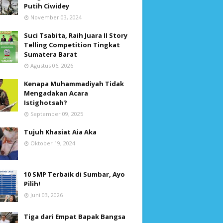
Putih Ciwidey
November 03, 2024
Suci Tsabita, Raih Juara II Story
Telling Competition Tingkat
Sumatera Barat
Agustus 06, 2026
Kenapa Muhammadiyah Tidak
Mengadakan Acara
Istighotsah?
September 09, 2025
Tujuh Khasiat Aia Aka
Oktober 19, 2024
10 SMP Terbaik di Sumbar, Ayo
Pilih!
Juni 03, 2026
Tiga dari Empat Bapak Bangsa