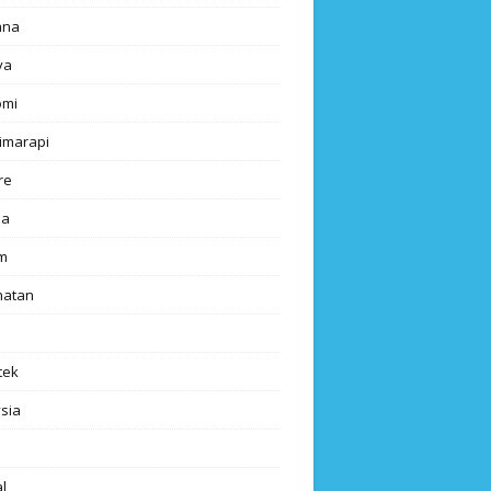
ana
ya
omi
imarapi
re
a
m
hatan
tek
sia
l