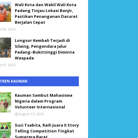
Wali Kota dan Wakil Wali Kota
Padang Tinjau Lokasi Banjir,
Pastikan Penanganan Darurat
Berjalan Cepat
t 06, 2026
Longsor Kembali Terjadi di
Silaing, Pengendara Jalur
Padang–Bukittinggi Diminta
Waspada
t 01, 2026
TREN KAUMAN
Kauman Sambut Mahasiswa
Nigeria dalam Program
Volunteer Internasional
August 07, 2026
Suci Tsabita, Raih Juara II Story
Telling Competition Tingkat
Sumatera Barat