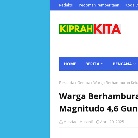
Redaksi
Pedoman Pemberitaan
Kode Et
HOME
BERITA
BENCANA
Beranda
Gempa
Warga Berhamburan Kelu
Warga Berhambura
Magnitudo 4,6 Gu
Musriadi Musanif
April 20, 2025