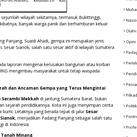
Muha
sejumlah wilayah sekitarnya, termasuk Bukittinggi,
Nasio
kibatnya, banyak warga panik dan berhamburan keluar
Olahr
ng Panjang, Suaidi Ahadi, gempa ini merupakan jenis
Opini
s Sesar Sianok, salah satu sesar aktif di wilayah Sumatera
Peda
Pemil
ak ada laporan mengenai kerusakan bangunan atau korban
BMKG mengimbau masyarakat untuk tetap waspada
Pendi
Pesia
jarah dan Ancaman Gempa yang Terus Mengintai
Pilka
i
Serambi Mekkah
di jantung Sumatera Barat, bukan
n sejarah pendidikannya. Kota ini juga menyimpan cerita
Politik
bumi. Letaknya yang berada tepat di jalur
Sesar
Pont
 Sianok
, menjadikan Padang Panjang sebagai salah satu
gi di Indonesia.
Profe
di Tanah Minang