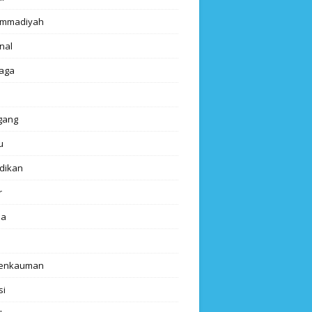
mmadiyah
nal
aga
gang
u
dikan
r
da
renkauman
si