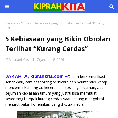
Beranda
Opini
5 Kebiasaan yang Bikin Obrolan Terlihat “Kurang
Cerdas”
5 Kebiasaan yang Bikin Obrolan
Terlihat “Kurang Cerdas”
Musriadi Musanif
Januari 18, 2026
JAKARTA, kiprahkita.com
–
Dalam berkomunikasi
sehari-hari, cara seseorang berbicara dan berinteraksi kerap
mencerminkan tingkat kecerdasan sosialnya. Namun, ada
sejumlah kebiasaan umum yang justru bisa membuat
seseorang tampak kurang cerdas saat sedang mengobrol,
menurut pakar komunikasi yang dikutip media.