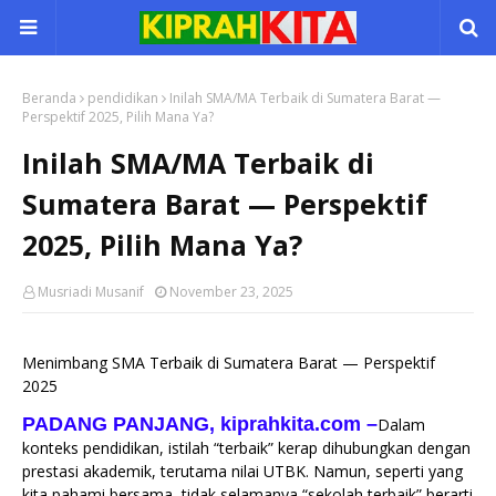
Beranda
pendidikan
Inilah SMA/MA Terbaik di Sumatera Barat —
Perspektif 2025, Pilih Mana Ya?
Inilah SMA/MA Terbaik di
Sumatera Barat — Perspektif
2025, Pilih Mana Ya?
Musriadi Musanif
November 23, 2025
Menimbang SMA Terbaik di Sumatera Barat — Perspektif
2025
PADANG PANJANG, kiprahkita.com
–
Dalam
konteks pendidikan, istilah “terbaik” kerap dihubungkan dengan
prestasi akademik, terutama nilai UTBK. Namun, seperti yang
kita pahami bersama, tidak selamanya “sekolah terbaik” berarti