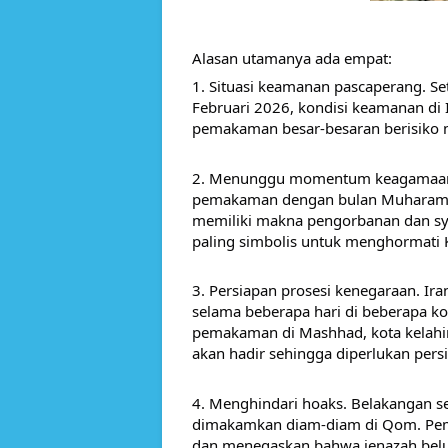
Alasan utamanya ada empat:
1. Situasi keamanan pascaperang. S
Februari 2026, kondisi keamanan di 
pemakaman besar-besaran berisiko 
2. Menunggu momentum keagamaan. P
pemakaman dengan bulan Muharam dan
memiliki makna pengorbanan dan sya
paling simbolis untuk menghormati 
3. Persiapan prosesi kenegaraan. Ir
selama beberapa hari di beberapa ko
pemakaman di Mashhad, kota kelahi
akan hadir sehingga diperlukan pers
4. Menghindari hoaks. Belakangan s
dimakamkan diam-diam di Qom. Peme
dan menegaskan bahwa jenazah belu