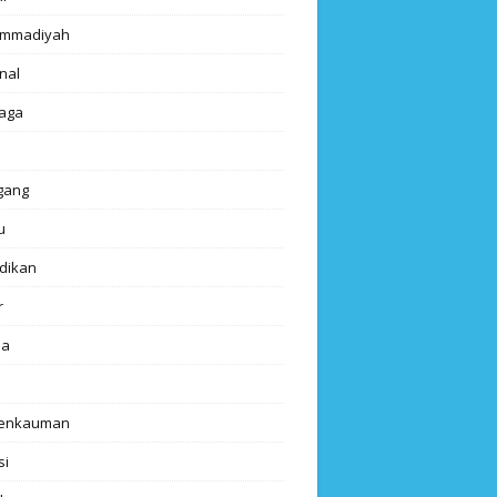
mmadiyah
nal
aga
gang
u
dikan
r
da
renkauman
si