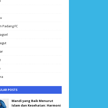
l
au
n Padang FC
agsel
agut
ar
t
h
ra
ULAR POSTS
Mandi yang Baik Menurut
Islam dan Kesehatan: Harmoni