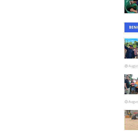
BEN
Augus
Augus