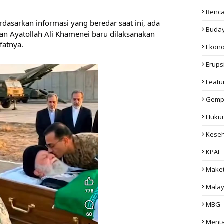
Benc
rdasarkan informasi yang beredar saat ini, ada 
Buda
 Ayatollah Ali Khamenei baru dilaksanakan 
fatnya. 
Ekon
Erups
Featu
Gemp
Huku
Kese
KPAI
Make
Malay
MBG
Menta