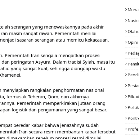
Muha
Nasio
etelah serangan yang menewaskannya pada akhir 
Olahr
Iran masih sangat rawan. Pemerintah menilai 
menjadi sasaran serangan atau memicu kekacauan. 
Opini
Peda
emerintah Iran sengaja mengaitkan prosesi 
 peringatan Asyura. Dalam tradisi Syiah, masa itu 
Pemil
hid yang sangat kuat, sehingga dianggap waktu 
Khamenei. 
Pendi
Pesia
an menyiapkan rangkaian penghormatan nasional 
ta, termasuk Teheran, Qom, dan akhirnya 
Pilka
rannya. Pemerintah memperkirakan jutaan orang 
Politik
iapan logistik dan pengamanan yang sangat besar. 
Pont
empat beredar kabar bahwa jenazahnya sudah 
Profe
rintah Iran secara resmi membantah kabar tersebut 
m dimakamkan sebelum prosesi resmi dimulai. 