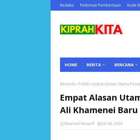
Redaksi
Pedoman Pemberitaan
Kode Et
HOME
BERITA
BENCANA
Beranda
Politik
Empat Alasan Utama Pemak
Empat Alasan Uta
Ali Khamenei Baru
Musriadi Musanif
Juli 06, 2026