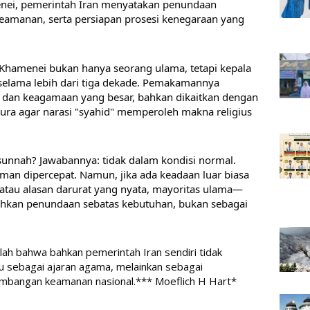
ei, pemerintah Iran menyatakan penundaan 
eamanan, serta persiapan prosesi kenegaraan yang 
. Khamenei bukan hanya seorang ulama, tetapi kepala 
selama lebih dari tiga dekade. Pemakamannya 
l dan keagamaan yang besar, bahkan dikaitkan dengan 
 agar narasi "syahid" memperoleh makna religius 
i sunnah? Jawabannya: tidak dalam kondisi normal. 
n dipercepat. Namun, jika ada keadaan luar biasa 
atau alasan darurat yang nyata, mayoritas ulama—
kan penundaan sebatas kebutuhan, bukan sebagai 
alah bahwa bahkan pemerintah Iran sendiri tidak 
 sebagai ajaran agama, melainkan sebagai 
imbangan keamanan nasional.*** Moeflich H Hart*