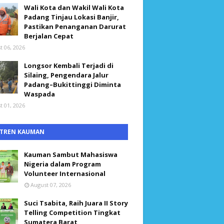
Wali Kota dan Wakil Wali Kota
Padang Tinjau Lokasi Banjir,
Pastikan Penanganan Darurat
Berjalan Cepat
t 06, 2026
Longsor Kembali Terjadi di
Silaing, Pengendara Jalur
Padang–Bukittinggi Diminta
Waspada
t 01, 2026
TREN KAUMAN
Kauman Sambut Mahasiswa
Nigeria dalam Program
Volunteer Internasional
August 07, 2026
Suci Tsabita, Raih Juara II Story
Telling Competition Tingkat
Sumatera Barat