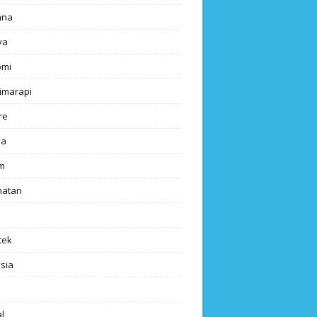
ana
ya
omi
imarapi
re
a
m
hatan
tek
sia
l