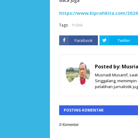
Baca Juga
https://www.kiprahkita.com/2026
Tags:
Politik
Facebook
Twitter
Posted by:
Musria
Musriadi Musanif, saa
Singgalang, memimpin ki
pelatihan jurnalistik jug
POSTING KOMENTAR
0 Komentar