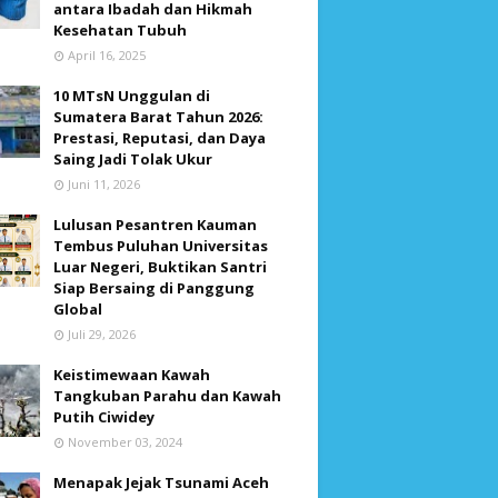
antara Ibadah dan Hikmah
Kesehatan Tubuh
April 16, 2025
10 MTsN Unggulan di
Sumatera Barat Tahun 2026:
Prestasi, Reputasi, dan Daya
Saing Jadi Tolak Ukur
Juni 11, 2026
Lulusan Pesantren Kauman
Tembus Puluhan Universitas
Luar Negeri, Buktikan Santri
Siap Bersaing di Panggung
Global
Juli 29, 2026
Keistimewaan Kawah
Tangkuban Parahu dan Kawah
Putih Ciwidey
November 03, 2024
Menapak Jejak Tsunami Aceh