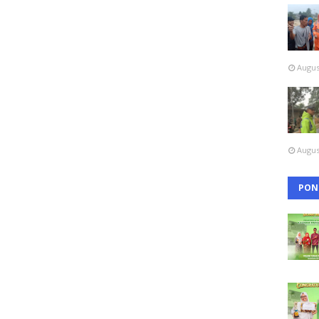
Augus
Augus
PON