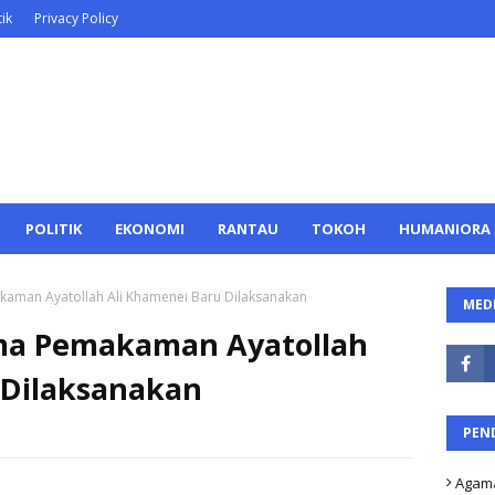
ik
Privacy Policy
POLITIK
EKONOMI
RANTAU
TOKOH
HUMANIORA
aman Ayatollah Ali Khamenei Baru Dilaksanakan
MEDI
ma Pemakaman Ayatollah
 Dilaksanakan
PEN
Agam