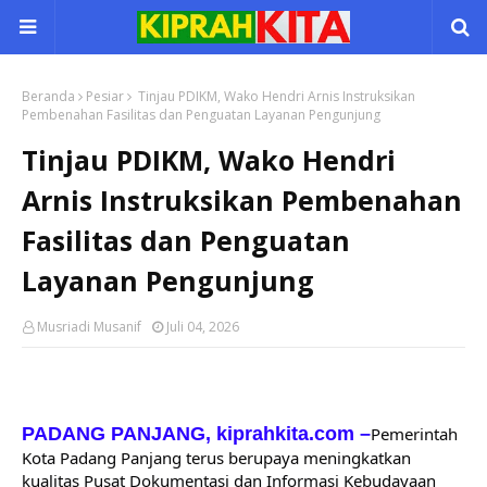
Beranda
Pesiar
Tinjau PDIKM, Wako Hendri Arnis Instruksikan
Pembenahan Fasilitas dan Penguatan Layanan Pengunjung
Tinjau PDIKM, Wako Hendri
Arnis Instruksikan Pembenahan
Fasilitas dan Penguatan
Layanan Pengunjung
Musriadi Musanif
Juli 04, 2026
PADANG PANJANG, kiprahkita.com
–
Pemerintah 
Kota Padang Panjang terus berupaya meningkatkan 
kualitas Pusat Dokumentasi dan Informasi Kebudayaan 