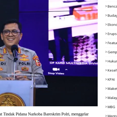
Benc
Buda
Ekon
Erups
Featu
Gemp
Huku
Kese
KPAI
Make
Malay
MBG
at Tindak Pidana Narkoba Bareskrim Polri, menggelar
Menta