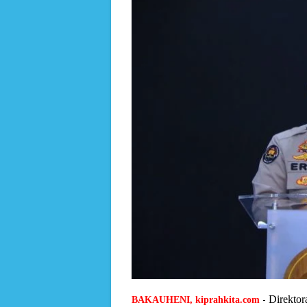
-
Direktor
BAKAUHENI, kiprahkita.com