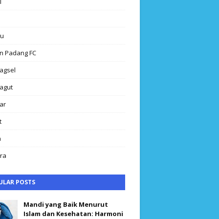
l
au
n Padang FC
agsel
agut
ar
t
h
ra
ULAR POSTS
Mandi yang Baik Menurut
Islam dan Kesehatan: Harmoni