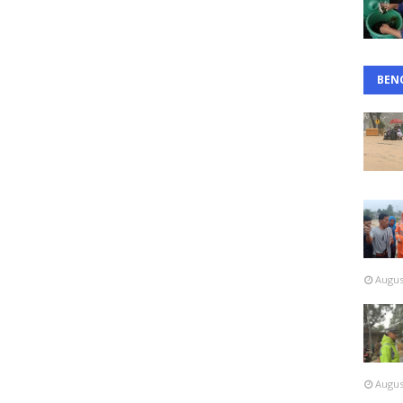
BEN
Augus
Augus