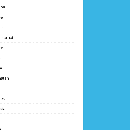
ana
ya
omi
imarapi
re
a
m
hatan
tek
sia
l