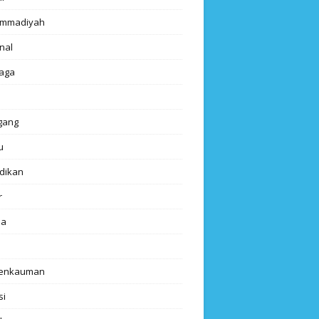
mmadiyah
nal
aga
gang
u
dikan
r
da
renkauman
si