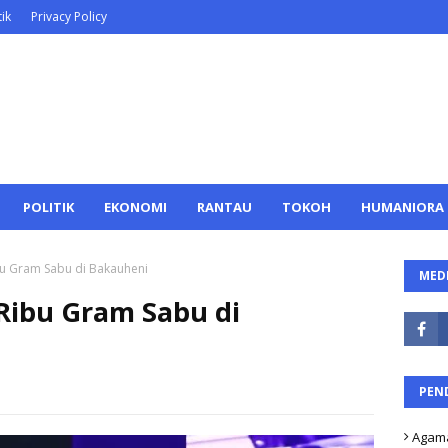
ik
Privacy Policy
POLITIK
EKONOMI
RANTAU
TOKOH
HUMANIORA
bu Gram Sabu di Bakauheni
MEDI
Ribu Gram Sabu di
PEN
Agam