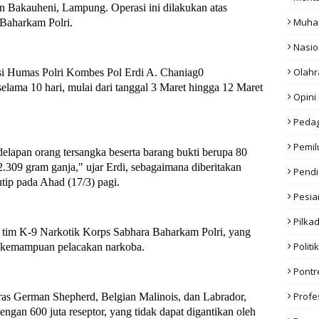
an Bakauheni, Lampung. Operasi ini dilakukan atas
Muha
Baharkam Polri.
Nasio
Olahr
i Humas Polri Kombes Pol Erdi A. Chaniag0
lama 10 hari, mulai dari tanggal 3 Maret hingga 12 Maret
Opini
Peda
Pemil
delapan orang tersangka beserta barang bukti berupa 80
 2.309 gram ganja," ujar Erdi, sebagaimana diberitakan
Pendi
utip pada Ahad (17/3) pagi.
Pesia
Pilka
an tim K-9 Narkotik Korps Sabhara Baharkam Polri, yang
Politik
an kemampuan pelacakan narkoba.
Pont
Profe
 ras German Shepherd, Belgian Malinois, dan Labrador,
an 600 juta reseptor, yang tidak dapat digantikan oleh