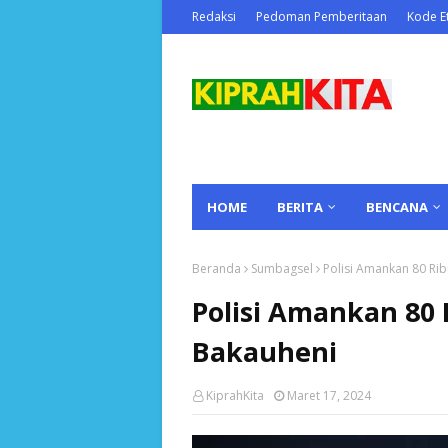
Redaksi
Pedoman Pemberitaan
Kode Et
HOME
BERITA
BENCANA
Beranda
Sumbagsel
Polisi Amankan 80 Ri
Polisi Amankan 80 
Bakauheni
KiprahKita
Maret 17, 2024