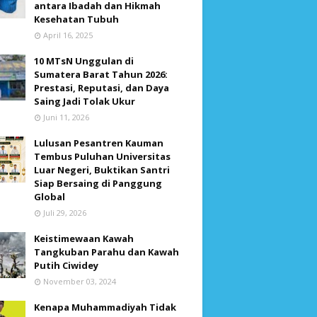
antara Ibadah dan Hikmah
Kesehatan Tubuh
April 16, 2025
10 MTsN Unggulan di
Sumatera Barat Tahun 2026:
Prestasi, Reputasi, dan Daya
Saing Jadi Tolak Ukur
Juni 11, 2026
Lulusan Pesantren Kauman
Tembus Puluhan Universitas
Luar Negeri, Buktikan Santri
Siap Bersaing di Panggung
Global
Juli 29, 2026
Keistimewaan Kawah
Tangkuban Parahu dan Kawah
Putih Ciwidey
November 03, 2024
Kenapa Muhammadiyah Tidak