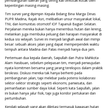
pembangunan daerah yang sering kali terkotak-kotak oleh
kepentingan masing-masing.
Tim survei yang dipimpin Kepala Bidang Bina Marga Dinas
PUPR Madina, Rajab Asri, melibatkan unsur masyarakat lokal,
TNI, dan komunitas otomotif IOF Tapanuli Bagian Selatan.
Perjalanan mereka bukan hanya menembus hutan dan lereng,
melainkan juga membuka peluang dan harapan masyarakat di
kedua sisi wilayah. Survei ini menjadi langkah awal dari mimpi
besar: sebuah akses jalan yang dapat memperpendek waktu
tempuh antara Madina dan Palas menjadi hanya dua jam.
Pertemuan dua kepala daerah, Saipullah dan Putra Mahkota
Alam Hasibuan, sebelum pelepasan tim, menjadi perwujudan
nyata komitmen bersama yang jarang terekspos dalam praktik
birokrasi. Diskusi mereka tak hanya berhenti pada
pembangunan jalan, tapi melebar pada potensi kolaborasi
sektor-sektor strategis seperti ekonomi, pariwisata, dan
pemanfaatan sumber daya lokal. Seperti kata Saipullah, jalan
ini bukan hanya jalur fisik, tapi juga koridor pertukaran dan
pertumbuhan.
Kendati wilayah yang akan dilintasi termasuk kawasan hutan