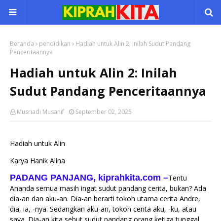
Beranda
pendidikan
Hadiah untuk Alin 2: Inilah Sudut Pandang
Penceritaannya
Hadiah untuk Alin 2: Inilah
Sudut Pandang Penceritaannya
Musriadi Musanif
September 02, 2025
Hadiah untuk Alin
Karya Hanik Alina
PADANG PANJANG, kiprahkita.com
–
Tentu
Ananda semua masih ingat sudut pandang cerita, bukan? Ada
dia-an dan aku-an. Dia-an berarti tokoh utama cerita Andre,
dia, ia, -nya. Sedangkan aku-an, tokoh cerita aku, -ku, atau
saya. Dia-an kita sebut sudut pandang orang ketiga tunggal.