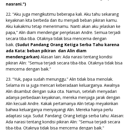
nasrani.")
22. “Aku juga mengikutimu beberapa kali. Aku tahu sekarang
keyakinan kita berbeda dan itu menjadi beban pikiran kamu.
Aku kakakmu tetap menerimamu. Nanti akan aku jelaskan ke
papa,” Alin diam mendengar penjelasan Andre. Semua terjadi
secara tiba-tiba. Otaknya tidak bisa mencerna dengan
baik.
(Sudut Pandang
Orang Ketiga
Serba Tahu karena
ada Kata: beban pikiran dan Alin diam
mendengarkan)
Alasan lain: Ada narasi tentang kondisi
pikiran Alin: "Semua terjadi secara tiba-tiba. Otaknya tidak bisa
mencerna dengan baik."
23. “Yuk, papa sudah menunggu.” Alin tidak bisa menolak.
Selama ini ia juga mencari keberadaan keluarganya. Awalnya
Alin disambut dengan suka cita. Namun, setelah menyadari
adanya perbedaan keyakinan, mereka menjaga jarak dengan
Alin kecuali Andre. Kakak pertamanya Alin tetap meyakinkan
bahwa keluarganya menyayangi Alin. Mereka hanya perlu
adaptasi saja. Sudut Pandang: Orang ketiga serba tahu: Alasan:
Ada narasi tentang kondisi pikiran Alin: "Semua terjadi secara
tiba-tiba. Otaknya tidak bisa mencerna dengan baik."