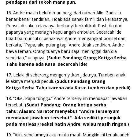
pendapat dari tokoh mana pun.
16. Andre masih belum mau pergi dari rumah Alin. Gadis itu
benar-benar sendirian. Tidak ada sanak famili dan kerabatnya.
Ponsel di saku celananya berbunyi berkali-kali. Pasti itu dari
papanya yang menagih kepulangan ambulan. Secercah ide
tiba-tiba muncul di benaknya. Andre mengangkat ponsel dan
berkata, “Papa, aku pulang tapi Andre tidak sendirian. Andre
bawa teman. Orang tuanya baru saja meninggal dan dia
sendirian,” ucapnya.
(Sudut Pandang
Orang Ketiga
Serba
Tahu karena ada Kata: secercah ide)
17. Lelaki di seberang mengernyitkan jidatnya. Tumben anak
lelakinya menjadi peduli.
(Sudut Pandang
Orang
Ketiga
Serba Tahu karena ada Kata: tumben dan peduli)
18. “Oke, Papa tunggu.” Andre tersenyum mendapat jawaban
tersebut.
(Sudut Pandang: Orang ketiga serba
tahu: Alasan: Narator menyebut "Andre tersenyum
mendapat jawaban tersebut". Ada sedikit petunjuk
pada motivasi/reaksi batin Andre, walau masih ringan.)
19. “Alin, sebelumnya aku minta maaf. Mungkin ini terlalu aneh