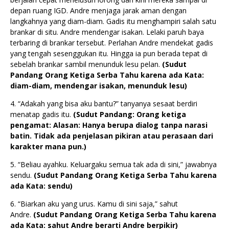
depan ruang IGD. Andre menjaga jarak aman dengan
langkahnya yang diam-diam. Gadis itu menghampiri salah satu
brankar di situ. Andre mendengar isakan. Lelaki paruh baya
terbaring di brankar tersebut. Perlahan Andre mendekat gadis
yang tengah sesenggukan itu. Hingga ia pun berada tepat di
sebelah brankar sambil menunduk lesu pelan.
(Sudut
Pandang
Orang Ketiga
Serba Tahu karena ada Kata:
diam-diam, mendengar isakan, menunduk lesu)
4. “Adakah yang bisa aku bantu?” tanyanya sesaat berdiri
menatap gadis itu.
(Sudut Pandang: Orang ketiga
pengamat: Alasan: Hanya berupa dialog tanpa narasi
batin. Tidak ada penjelasan pikiran atau perasaan dari
karakter mana pun.)
5. “Beliau ayahku. Keluargaku semua tak ada di sini,” jawabnya
sendu.
(Sudut Pandang
Orang Ketiga
Serba Tahu karena
ada Kata: sendu)
6. “Biarkan aku yang urus. Kamu di sini saja,” sahut
Andre.
(Sudut Pandang
Orang Ketiga
Serba Tahu karena
ada Kata: sahut Andre berarti Andre berpikir)