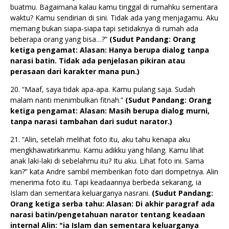
buatmu. Bagaimana kalau kamu tinggal di rumahku sementara
waktu? Kamu sendirian di sini. Tidak ada yang menjagamu. Aku
memang bukan siapa-siapa tapi setidaknya di rumah ada
beberapa orang yang bisa…?”
(Sudut Pandang: Orang
ketiga pengamat: Alasan: Hanya berupa dialog tanpa
narasi batin. Tidak ada penjelasan pikiran atau
perasaan dari karakter mana pun.)
20. “Maaf, saya tidak apa-apa. Kamu pulang saja. Sudah
malam nanti menimbulkan fitnah.”
(Sudut Pandang: Orang
ketiga pengamat: Alasan: Masih berupa dialog murni,
tanpa narasi tambahan dari sudut narator.)
21. “Alin, setelah melihat foto itu, aku tahu kenapa aku
mengkhawatirkanmu. Kamu adikku yang hilang. Kamu lihat
anak laki-laki di sebelahmu itu? Itu aku. Lihat foto ini. Sama
kan?” kata Andre sambil memberikan foto dari dompetnya. Alin
menerima foto itu. Tapi keadaannya berbeda sekarang, ia
Islam dan sementara keluarganya nasrani.
(Sudut Pandang:
Orang ketiga serba tahu: Alasan: Di akhir paragraf ada
narasi batin/pengetahuan narator tentang keadaan
internal Alin: "ia Islam dan sementara keluarganya