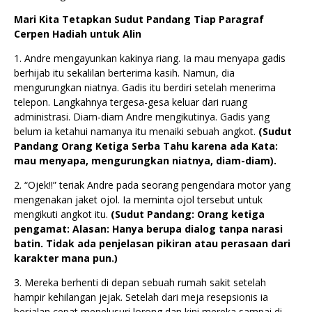
Mari Kita Tetapkan Sudut Pandang Tiap Paragraf
Cerpen Hadiah untuk Alin
1. Andre mengayunkan kakinya riang. Ia mau menyapa gadis
berhijab itu sekalilan berterima kasih. Namun, dia
mengurungkan niatnya. Gadis itu berdiri setelah menerima
telepon. Langkahnya tergesa-gesa keluar dari ruang
administrasi. Diam-diam Andre mengikutinya. Gadis yang
belum ia ketahui namanya itu menaiki sebuah angkot.
(Sudut
Pandang Orang Ketiga Serba Tahu karena ada Kata:
mau menyapa, mengurungkan niatnya, diam-diam).
2. “Ojek!!” teriak Andre pada seorang pengendara motor yang
mengenakan jaket ojol. Ia meminta ojol tersebut untuk
mengikuti angkot itu.
(Sudut Pandang: Orang ketiga
pengamat: Alasan: Hanya berupa dialog tanpa narasi
batin. Tidak ada penjelasan pikiran atau perasaan dari
karakter mana pun.)
3. Mereka berhenti di depan sebuah rumah sakit setelah
hampir kehilangan jejak. Setelah dari meja resepsionis ia
berjalan cepat menelusuri lorong dan kini mereka sampai di