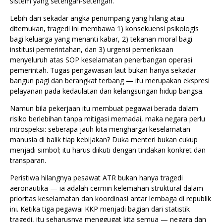
sistem yang setengah‑setengah.
Lebih dari sekadar angka penumpang yang hilang atau
ditemukan, tragedi ini membawa 1) konsekuensi psikologis
bagi keluarga yang menanti kabar, 2) tekanan moral bagi
institusi pemerintahan, dan 3) urgensi pemeriksaan
menyeluruh atas SOP keselamatan penerbangan operasi
pemerintah. Tugas pengawasan laut bukan hanya sekadar
bangun pagi dan berangkat terbang — itu merupakan ekspresi
pelayanan pada kedaulatan dan kelangsungan hidup bangsa.
Namun bila pekerjaan itu membuat pegawai berada dalam
risiko berlebihan tanpa mitigasi memadai, maka negara perlu
introspeksi: seberapa jauh kita menghargai keselamatan
manusia di balik tiap kebijakan? Duka menteri bukan cukup
menjadi simbol; itu harus diikuti dengan tindakan konkret dan
transparan.
Peristiwa hilangnya pesawat ATR bukan hanya tragedi
aeronautika — ia adalah cermin kelemahan struktural dalam
prioritas keselamatan dan koordinasi antar lembaga di republik
ini. Ketika tiga pegawai KKP menjadi bagian dari statistik
tragedi, itu seharusnya menggugat kita semua — negara dan