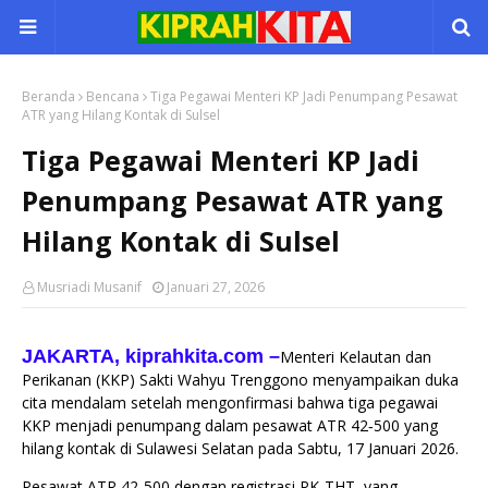
Beranda
Bencana
Tiga Pegawai Menteri KP Jadi Penumpang Pesawat
ATR yang Hilang Kontak di Sulsel
Tiga Pegawai Menteri KP Jadi
Penumpang Pesawat ATR yang
Hilang Kontak di Sulsel
Musriadi Musanif
Januari 27, 2026
JAKARTA, kiprahkita.com
–
Menteri Kelautan dan
Perikanan (KKP) Sakti Wahyu Trenggono menyampaikan duka
cita mendalam setelah mengonfirmasi bahwa tiga pegawai
KKP menjadi penumpang dalam pesawat ATR 42‑500 yang
hilang kontak di Sulawesi Selatan pada Sabtu, 17 Januari 2026.
Pesawat ATR 42‑500 dengan registrasi PK‑THT, yang