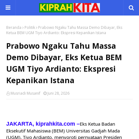
Beranda
Politik
Prabowo Ngaku Tahu Massa Demo Dibayar, Eks
Ketua BEM UGM Tiyo Ardianto: Ekspresi Kepanikan Istana
Prabowo Ngaku Tahu Massa
Demo Dibayar, Eks Ketua BEM
UGM Tiyo Ardianto: Ekspresi
Kepanikan Istana
Musriadi Musanif
Juni 28, 2026
JAKARTA, kiprahkita.com
–
Eks Ketua Badan 
Eksekutif Mahasiswa (BEM) Universitas Gadjah Mada 
(UGM), Tiyo Ardianto, menyoroti pernyataan Presiden 