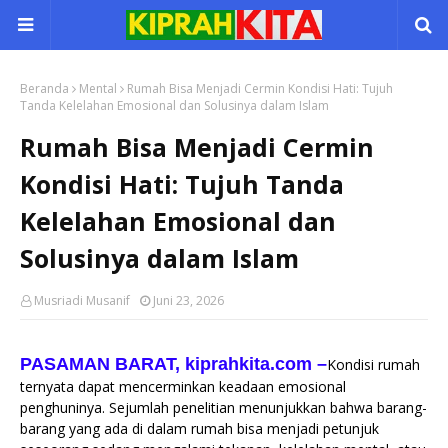
Beranda
Mental
Rumah Bisa Menjadi Cermin Kondisi Hati: Tujuh
Tanda Kelelahan Emosional dan Solusinya dalam Islam
Rumah Bisa Menjadi Cermin
Kondisi Hati: Tujuh Tanda
Kelelahan Emosional dan
Solusinya dalam Islam
Musriadi Musanif
Juni 23, 2026
PASAMAN BARAT, kiprahkita.com
–
Kondisi rumah
ternyata dapat mencerminkan keadaan emosional
penghuninya. Sejumlah penelitian menunjukkan bahwa barang-
barang yang ada di dalam rumah bisa menjadi petunjuk