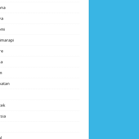
ana
ya
omi
imarapi
re
a
m
hatan
tek
sia
l