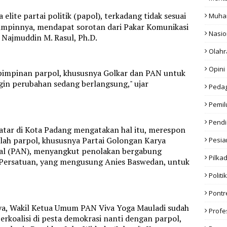
a elite partai politik (papol), terkadang tidak sesuai
Muha
impinnya, mendapat sorotan dari Pakar Komunikasi
Nasio
) Najmuddin M. Rasul, Ph.D.
Olahr
Opini
pimpinan parpol, khususnya Golkar dan PAN untuk
gin perubahan sedang berlangsung," ujar
Peda
Pemil
Pendi
atar di Kota Padang mengatakan hal itu, merespon
mlah parpol, khususnya Partai Golongan Karya
Pesia
nal (PAN), menyangkut penolakan bergabung
Pilka
 Persatuan, yang mengusung Anies Baswedan, untuk
Politik
Pont
nya, Wakil Ketua Umum PAN Viva Yoga Mauladi sudah
Profe
rkoalisi di pesta demokrasi nanti dengan parpol,