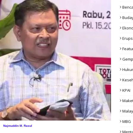
Benc
Buda
Ekon
Erups
Featu
Gemp
Huku
Kese
KPAI
Make
Malay
MBG
Najmuddin M. Rasul
Menta