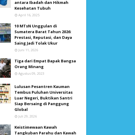
antara Ibadah dan Hikmah
Kesehatan Tubuh
April 16, 2025
10 MTsN Unggulan di
Sumatera Barat Tahun 2026:
Prestasi, Reputasi, dan Daya
Saing Jadi Tolak Ukur
Juni 11, 2026
Tiga dari Empat Bapak Bangsa
Orang Minang
Agustus 09, 2023
Lulusan Pesantren Kauman
Tembus Puluhan Universitas
Luar Negeri, Buktikan Santri
Siap Bersaing di Panggung
Global
Juli 29, 2026
Keistimewaan Kawah
Tangkuban Parahu dan Kawah