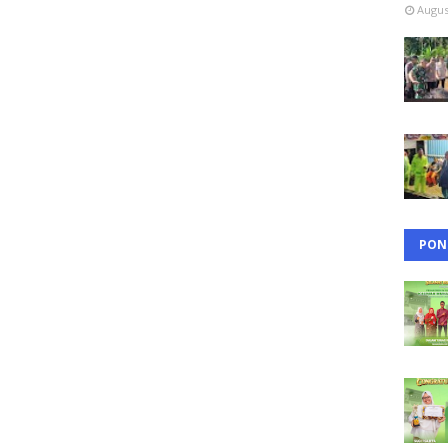
Augus
PON