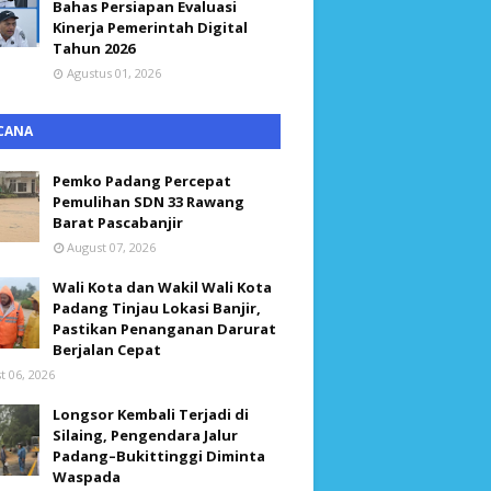
Bahas Persiapan Evaluasi
Kinerja Pemerintah Digital
Tahun 2026
Agustus 01, 2026
CANA
Pemko Padang Percepat
Pemulihan SDN 33 Rawang
Barat Pascabanjir
August 07, 2026
Wali Kota dan Wakil Wali Kota
Padang Tinjau Lokasi Banjir,
Pastikan Penanganan Darurat
Berjalan Cepat
t 06, 2026
Longsor Kembali Terjadi di
Silaing, Pengendara Jalur
Padang–Bukittinggi Diminta
Waspada