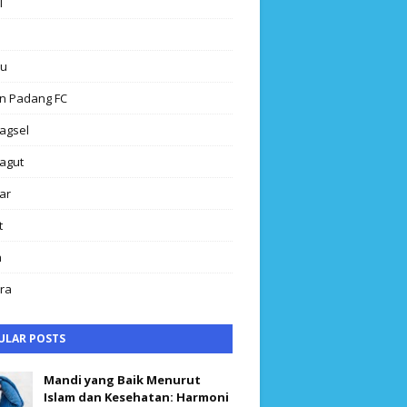
l
au
n Padang FC
agsel
agut
ar
t
h
ra
ULAR POSTS
Mandi yang Baik Menurut
Islam dan Kesehatan: Harmoni