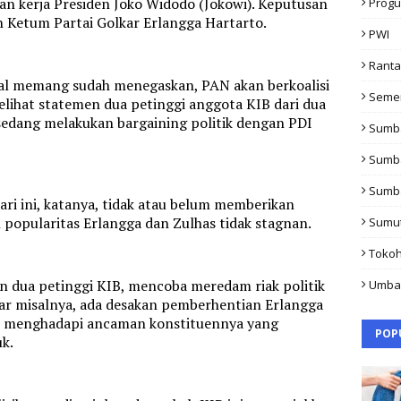
n kerja Presiden Joko Widodo (Jokowi). Keputusan
Progu
n Ketum Partai Golkar Erlangga Hartarto.
PWI
Rant
wal memang sudah menegaskan, PAN akan berkoalisi
Seme
elihat statemen dua petinggi anggota KIB dari dua
 sedang melakukan bargaining politik dengan PDI
Sumb
Sumb
Sumb
ri ini, katanya, tidak atau belum memberikan
dan popularitas Erlangga dan Zulhas tidak stagnan.
Sumu
Toko
an dua petinggi KIB, mencoba meredam riak politik
Umba
olkar misalnya, ada desakan pemberhentian Erlangga
AN menghadapi ancaman konstituennya yang
POP
k.