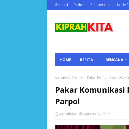
Redaksi
Pedoman Pemberitaan
Kode Et
HOME
BERITA
BENCANA
Beranda
Pemilu
Pakar Komunikasi Politik S
Pakar Komunikasi Po
Parpol
KiprahKita
Agustus 07, 2023