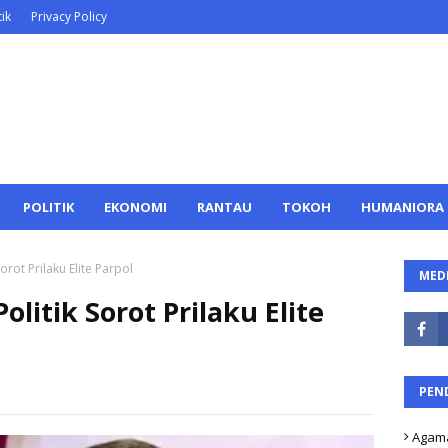
ik
Privacy Policy
POLITIK
EKONOMI
RANTAU
TOKOH
HUMANIORA
orot Prilaku Elite Parpol
MEDI
litik Sorot Prilaku Elite
PEN
Agam