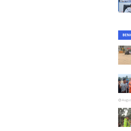
BEN
Augus