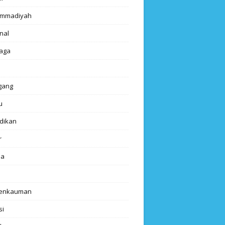
mmadiyah
nal
aga
gang
u
dikan
r
da
renkauman
si