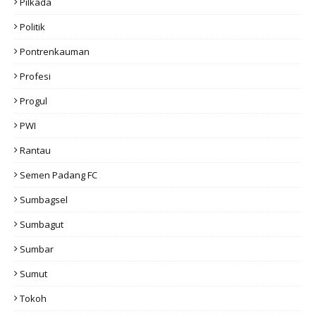
Pilkada
Politik
Pontrenkauman
Profesi
Progul
PWI
Rantau
Semen Padang FC
Sumbagsel
Sumbagut
Sumbar
Sumut
Tokoh