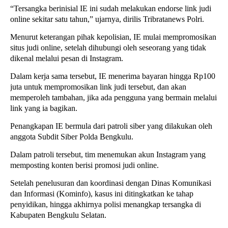
“Tersangka berinisial IE ini sudah melakukan endorse link judi
online sekitar satu tahun,” ujarnya, dirilis Tribratanews Polri.
Menurut keterangan pihak kepolisian, IE mulai mempromosikan
situs judi online, setelah dihubungi oleh seseorang yang tidak
dikenal melalui pesan di Instagram.
Dalam kerja sama tersebut, IE menerima bayaran hingga Rp100
juta untuk mempromosikan link judi tersebut, dan akan
memperoleh tambahan, jika ada pengguna yang bermain melalui
link yang ia bagikan.
Penangkapan IE bermula dari patroli siber yang dilakukan oleh
anggota Subdit Siber Polda Bengkulu.
Dalam patroli tersebut, tim menemukan akun Instagram yang
memposting konten berisi promosi judi online.
Setelah penelusuran dan koordinasi dengan Dinas Komunikasi
dan Informasi (Kominfo), kasus ini ditingkatkan ke tahap
penyidikan, hingga akhirnya polisi menangkap tersangka di
Kabupaten Bengkulu Selatan.