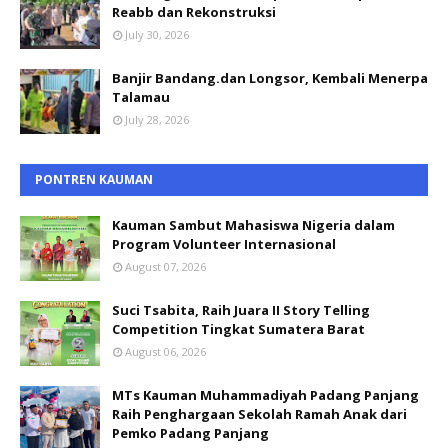
Reabb dan Rekonstruksi
July 30, 2026
Banjir Bandang.dan Longsor, Kembali Menerpa
Talamau
July 28, 2026
PONTREN KAUMAN
Kauman Sambut Mahasiswa Nigeria dalam
Program Volunteer Internasional
August 07, 2026
Suci Tsabita, Raih Juara II Story Telling
Competition Tingkat Sumatera Barat
August 06, 2026
MTs Kauman Muhammadiyah Padang Panjang
Raih Penghargaan Sekolah Ramah Anak dari
Pemko Padang Panjang