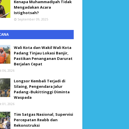
Kenapa Muhammadiyah Tidak
Mengadakan Acara
Istighotsah?
September 09, 2025
CANA
Wali Kota dan Wakil Wali Kota
Padang Tinjau Lokasi Banjir,
Pastikan Penanganan Darurat
Berjalan Cepat
t 06, 2026
Longsor Kembali Terjadi di
Silaing, Pengendara Jalur
Padang–Bukittinggi Diminta
Waspada
t 01, 2026
Tim Satgas Nasional, Supervisi
Percepatan Reabb dan
Rekonstruksi