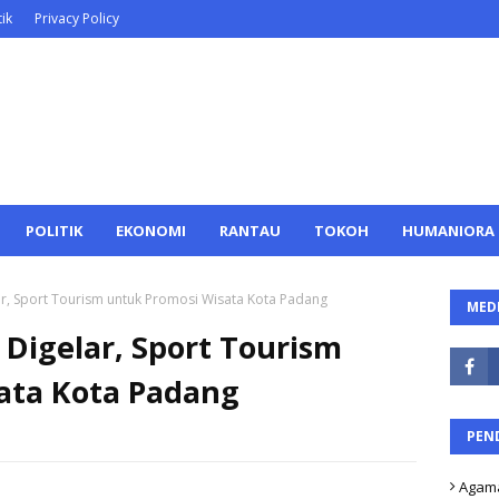
ik
Privacy Policy
POLITIK
EKONOMI
RANTAU
TOKOH
HUMANIORA
r, Sport Tourism untuk Promosi Wisata Kota Padang
MEDI
Digelar, Sport Tourism
ata Kota Padang
PEN
Agam