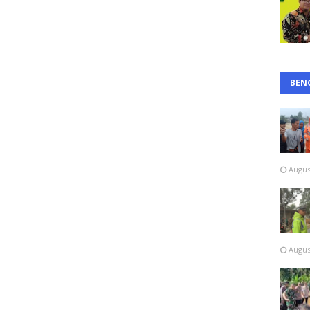
BEN
Augus
Augus