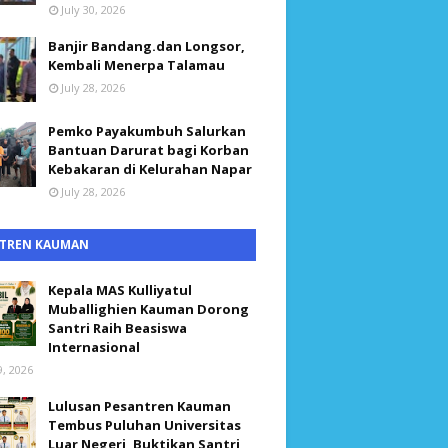
July 30, 2026
Banjir Bandang.dan Longsor,
Kembali Menerpa Talamau
July 28, 2026
Pemko Payakumbuh Salurkan
Bantuan Darurat bagi Korban
Kebakaran di Kelurahan Napar
July 28, 2026
TREN KAUMAN
Kepala MAS Kulliyatul
Muballighien Kauman Dorong
Santri Raih Beasiswa
Internasional
9, 2026
Lulusan Pesantren Kauman
Tembus Puluhan Universitas
Luar Negeri, Buktikan Santri