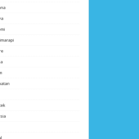
ana
ya
omi
imarapi
re
a
m
hatan
tek
sia
l