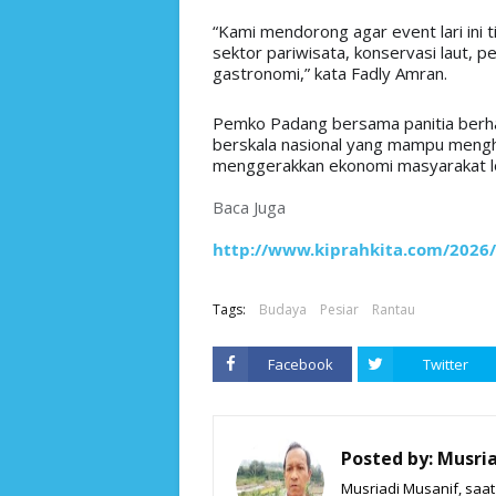
“Kami mendorong agar event lari ini t
sektor pariwisata, konservasi laut, 
gastronomi,” kata Fadly Amran. 
Pemko Padang bersama panitia berh
berskala nasional yang mampu mengha
menggerakkan ekonomi masyarakat lok
Baca Juga
http://www.kiprahkita.com/2026
Tags:
Budaya
Pesiar
Rantau
Facebook
Twitter
Posted by:
Musria
Musriadi Musanif, saa