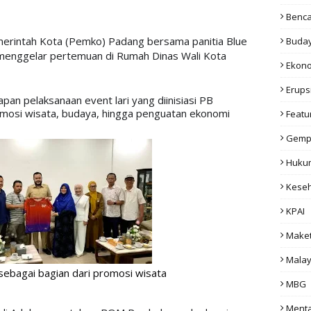
Benc
erintah Kota (Pemko) Padang bersama panitia Blue 
Buda
enggelar pertemuan di Rumah Dinas Wali Kota 
Ekon
Erups
n pelaksanaan event lari yang diinisiasi PB 
mosi wisata, budaya, hingga penguatan ekonomi 
Featu
Gemp
Huku
Kese
KPAI
Make
Malay
bagai bagian dari promosi wisata
MBG
Menta