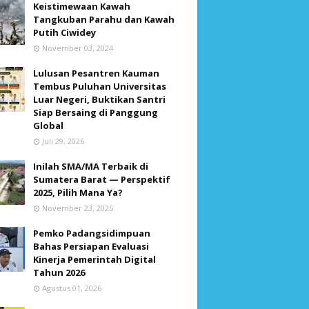
Keistimewaan Kawah
Tangkuban Parahu dan Kawah
Putih Ciwidey
November 03, 2024
Lulusan Pesantren Kauman
Tembus Puluhan Universitas
Luar Negeri, Buktikan Santri
Siap Bersaing di Panggung
Global
Juli 29, 2026
Inilah SMA/MA Terbaik di
Sumatera Barat — Perspektif
2025, Pilih Mana Ya?
November 23, 2025
Pemko Padangsidimpuan
Bahas Persiapan Evaluasi
Kinerja Pemerintah Digital
Tahun 2026
Agustus 01, 2026