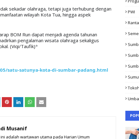
Progu
idak sekadar olahraga, tetapi juga terhubung dengan 
PWI
pemanfaatan wilayah Kota Tua, hingga aspek 
Rant
Seme
arap BOM Run dapat menjadi agenda tahunan 
dirkan pengalaman wisata olahraga sekaligus 
Sumb
al. (Viqi/Taufik)
*
Sumb
Sumb
/05/satu-satunya-kota-di-sumbar-padang.html
Sumu
Toko
Umba
POP
di Musanif
t ini adalah wartawan utama pada Harian Umum