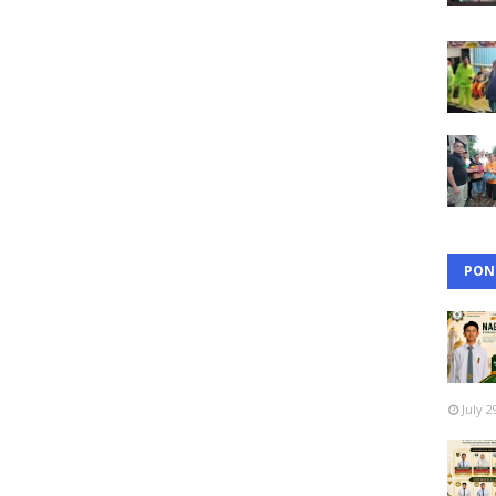
PON
July 2