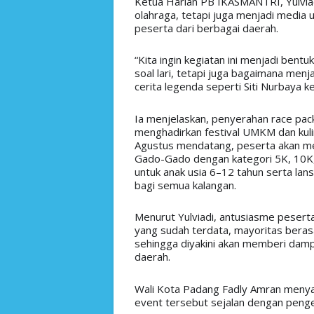
Ketua Harian PB IKASMANTRI, Yulvia
olahraga, tetapi juga menjadi media
peserta dari berbagai daerah. 
“Kita ingin kegiatan ini menjadi bent
soal lari, tetapi juga bagaimana men
cerita legenda seperti Siti Nurbaya k
Ia menjelaskan, penyerahan race pack
menghadirkan festival UMKM dan kuli
Agustus mendatang, peserta akan mel
Gado-Gado dengan kategori 5K, 10K, 
untuk anak usia 6–12 tahun serta lan
bagi semua kalangan. 
Menurut Yulviadi, antusiasme peserta 
yang sudah terdata, mayoritas berasa
sehingga diyakini akan memberi dampa
daerah. 
Wali Kota Padang Fadly Amran menya
event tersebut sejalan dengan peng