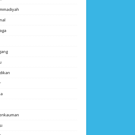
mmadiyah
nal
aga
gang
u
dikan
r
da
renkauman
si