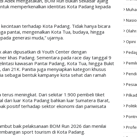
di Adek mengatakan, BOM Run bukan sekadar ajang 
 untuk memperkenalkan identitas Kota Padang kepada 
Muha
Nasio
uk kecintaan terhadap Kota Padang. Tidak hanya bicara 
Olahr
jaga pantai, mengenalkan Kota Tua, budaya, hingga 
epada generasi muda,” ujarnya. 
Opini
 akan dipusatkan di Youth Center dengan 
Peda
ner khas Padang. Sementara pada race day tanggal 9 
intasi kawasan Pantai Padang, Kota Tua, hingga Bukit 
Pemil
dan 21K. Panitia juga menyiapkan kategori khusus 
Pendi
sia sebagai bentuk kampanye kota sehat dan ramah 
Pesia
terus meningkat. Dari sekitar 1.900 pembeli tiket 
Pilka
l dari luar Kota Padang bahkan luar Sumatera Barat, 
k positif terhadap sektor ekonomi dan pariwisata 
Politik
Pont
mbut baik pelaksanaan BOM Run 2026 dan menilai 
Profe
embangan sport tourism di Kota Padang. 