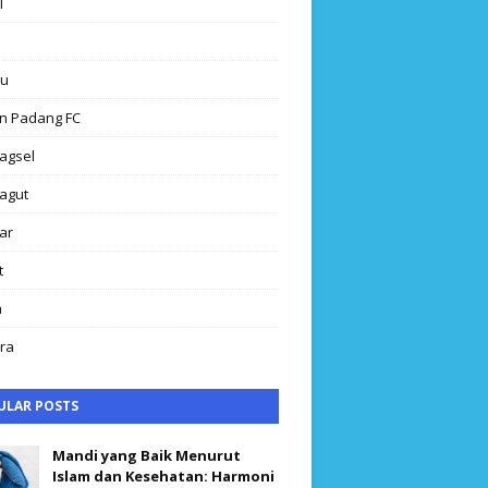
l
au
n Padang FC
agsel
agut
ar
t
h
ra
ULAR POSTS
Mandi yang Baik Menurut
Islam dan Kesehatan: Harmoni