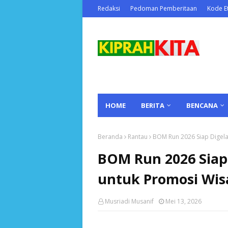
Redaksi
Pedoman Pemberitaan
Kode Et
HOME
BERITA
BENCANA
Beranda
Rantau
BOM Run 2026 Siap Digela
BOM Run 2026 Siap 
untuk Promosi Wis
Musriadi Musanif
Mei 13, 2026