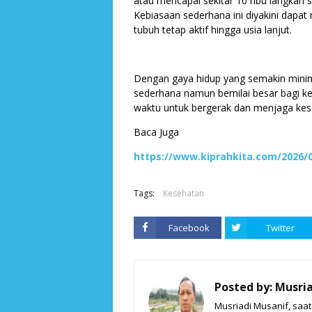
atau mencapai sekitar 10 ribu langkah
Kebiasaan sederhana ini diyakini da
tubuh tetap aktif hingga usia lanjut.
Dengan gaya hidup yang semakin minim a
sederhana namun bernilai besar bagi k
waktu untuk bergerak dan menjaga kese
Baca Juga
https://www.kiprahkita.com/2026/
Tags:
Kesehatan
Facebook
Twitter
Posted by:
Musria
Musriadi Musanif, saa