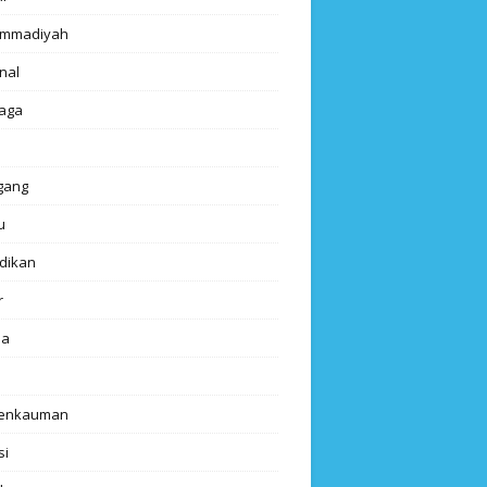
mmadiyah
nal
aga
gang
u
dikan
r
da
renkauman
si