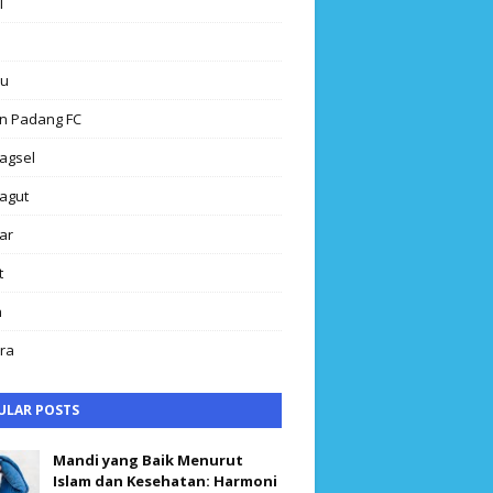
l
au
n Padang FC
agsel
agut
ar
t
h
ra
ULAR POSTS
Mandi yang Baik Menurut
Islam dan Kesehatan: Harmoni