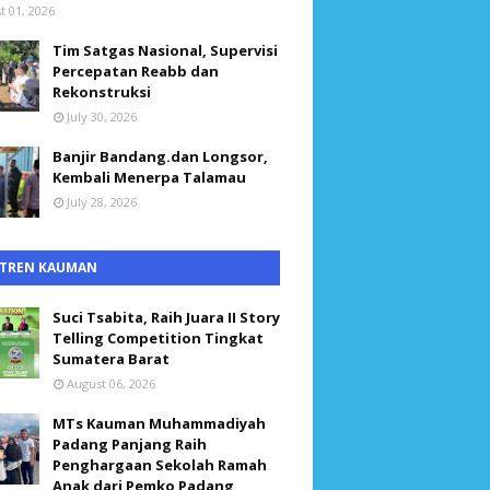
t 01, 2026
Tim Satgas Nasional, Supervisi
Percepatan Reabb dan
Rekonstruksi
July 30, 2026
Banjir Bandang.dan Longsor,
Kembali Menerpa Talamau
July 28, 2026
TREN KAUMAN
Suci Tsabita, Raih Juara II Story
Telling Competition Tingkat
Sumatera Barat
August 06, 2026
MTs Kauman Muhammadiyah
Padang Panjang Raih
Penghargaan Sekolah Ramah
Anak dari Pemko Padang