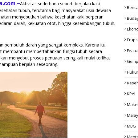
a.com
–
Aktivitas sederhana seperti berjalan kaki
Benc
kesehatan tubuh, terutama bagi masyarakat usia dewasa
sehatan menyebutkan bahwa kesehatan kaki berperan
Buda
edaran darah, kekuatan otot, hingga keseimbangan tubuh.
Ekon
Erups
 dan pembuluh darah yang sangat kompleks. Karena itu,
Featu
apat membantu mempertahankan fungsi tubuh secara
kan menyebut proses penuaan sering kali mulai terlihat
Gemp
mampuan berjalan seseorang.
Huku
Kese
KPAI
Make
Malay
MBG
Menta