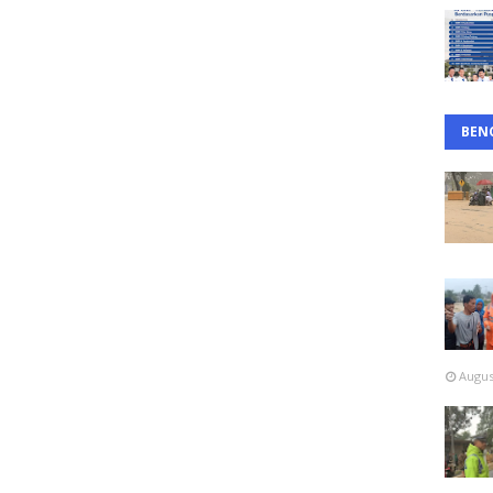
BEN
Augus