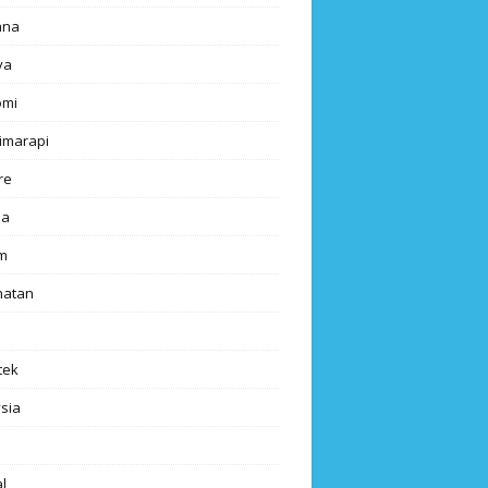
ana
ya
omi
imarapi
re
a
m
hatan
tek
sia
l