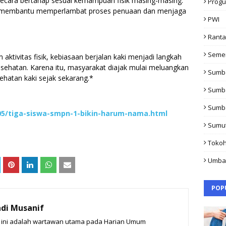
 secara bertahap sesuai kemampuan fisik masing-masing.
Progu
pat membantu memperlambat proses penuaan dan menjaga
PWI
Rant
Seme
ktivitas fisik, kebiasaan berjalan kaki menjadi langkah
esehatan. Karena itu, masyarakat diajak mulai meluangkan
Sumb
hatan kaki sejak sekarang.*
Sumb
Sumb
05/tiga-siswa-smpn-1-bikin-harum-nama.html
Sumu
Toko
Umba
POP
di Musanif
t ini adalah wartawan utama pada Harian Umum