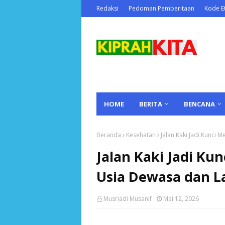
Redaksi
Pedoman Pemberitaan
Kode Et
HOME
BERITA
BENCANA
Beranda
Kesehatan
Jalan Kaki Jadi Kunci 
Jalan Kaki Jadi Ku
Usia Dewasa dan L
Musriadi Musanif
Mei 12, 2026