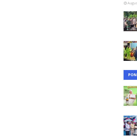
Augus
PON