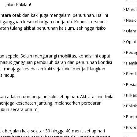
Jalan Kakilah!
Muha
antara otak dan kaki juga mengalami penurunan. Hal ini
Nasio
i gangguan keseimbangan dan jatuh. Kondisi tersebut
tan tulang akibat penurunan kalsium, sehingga risiko
Olahr
Opini
Peda
n sepele. Selain mengurangi mobilitas, kondisi ini dapat
ermasuk gangguan pembuluh darah dan penurunan kondisi
Pemil
tu, menjaga kesehatan kaki sejak dini menjadi langkah
Pendi
s hidup.
Pesia
Pilka
adalah rutin berjalan kaki setiap hari. Aktivitas ini dinilai
enjaga kesehatan jantung, melancarkan peredaran
Politik
tubuh secara umum.
Pont
Profe
 berjalan kaki sekitar 30 hingga 40 menit setiap hari