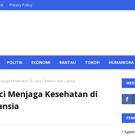
ik
Privacy Policy
POLITIK
EKONOMI
RANTAU
TOKOH
HUMANIORA
Menjaga Kesehatan di Usia Dewasa dan Lansia
MEDI
nci Menjaga Kesehatan di
ansia
PEN
Agam