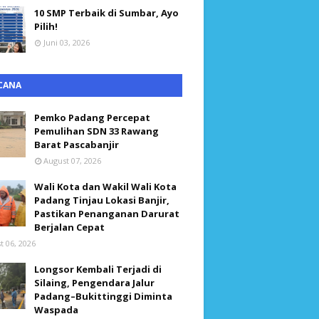
10 SMP Terbaik di Sumbar, Ayo
Pilih!
Juni 03, 2026
CANA
Pemko Padang Percepat
Pemulihan SDN 33 Rawang
Barat Pascabanjir
August 07, 2026
Wali Kota dan Wakil Wali Kota
Padang Tinjau Lokasi Banjir,
Pastikan Penanganan Darurat
Berjalan Cepat
t 06, 2026
Longsor Kembali Terjadi di
Silaing, Pengendara Jalur
Padang–Bukittinggi Diminta
Waspada