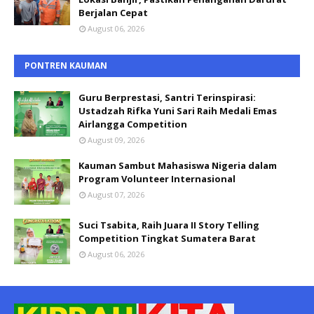
Berjalan Cepat
August 06, 2026
PONTREN KAUMAN
Guru Berprestasi, Santri Terinspirasi:
Ustadzah Rifka Yuni Sari Raih Medali Emas
Airlangga Competition
August 09, 2026
Kauman Sambut Mahasiswa Nigeria dalam
Program Volunteer Internasional
August 07, 2026
Suci Tsabita, Raih Juara II Story Telling
Competition Tingkat Sumatera Barat
August 06, 2026