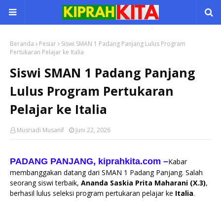
Beranda
Pesiar
Siswi SMAN 1 Padang Panjang Lulus Program
Pertukaran Pelajar ke Italia
Siswi SMAN 1 Padang Panjang
Lulus Program Pertukaran
Pelajar ke Italia
Musriadi Musanif
Juni 22, 2026
PADANG PANJANG, kiprahkita.com
–
Kabar
membanggakan datang dari SMAN 1 Padang Panjang. Salah
seorang siswi terbaik,
Ananda Saskia Prita Maharani (X.3)
,
berhasil lulus seleksi program pertukaran pelajar ke
Italia
.