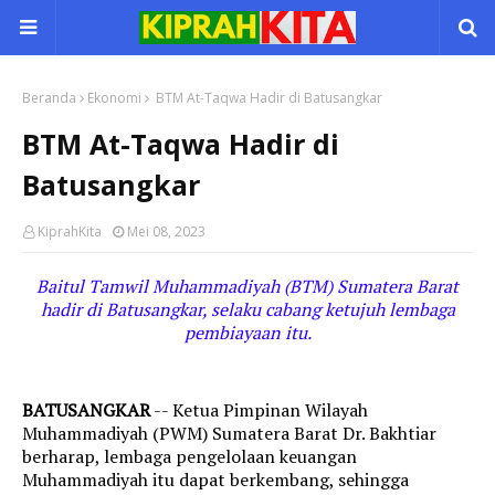
Beranda
Ekonomi
BTM At-Taqwa Hadir di Batusangkar
BTM At-Taqwa Hadir di
Batusangkar
KiprahKita
Mei 08, 2023
Baitul Tamwil Muhammadiyah (BTM) Sumatera Barat
hadir di Batusangkar, selaku cabang ketujuh lembaga
pembiayaan itu.
BATUSANGKAR
--
Ketua Pimpinan Wilayah
Muhammadiyah (PWM) Sumatera Barat Dr. Bakhtiar
berharap, lembaga pengelolaan keuangan
Muhammadiyah itu dapat berkembang, sehingga