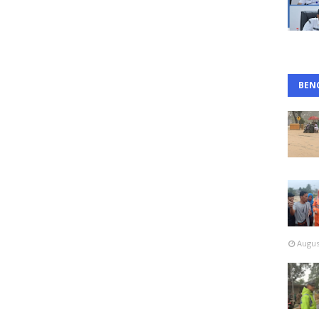
BEN
Augus