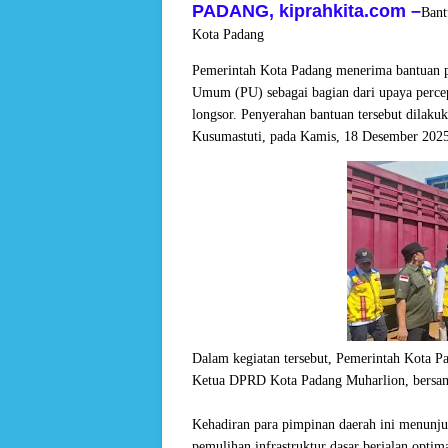
PADANG, kiprahkita.com
–
Bant
Kota Padang
Pemerintah Kota Padang menerima bantuan pi
Umum (PU) sebagai bagian dari upaya percep
longsor. Penyerahan bantuan tersebut dilaku
Kusumastuti, pada Kamis, 18 Desember 202
Dalam kegiatan tersebut, Pemerintah Kota P
Ketua DPRD Kota Padang Muharlion, bersam
Kehadiran para pimpinan daerah ini menunj
pemulihan infrastruktur dasar berjalan optim