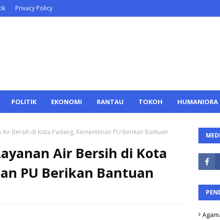
ik
Privacy Policy
POLITIK
EKONOMI
RANTAU
TOKOH
HUMANIORA
 Air Bersih di Kota Padang, Kementerian PU Berikan Bantuan
MEDI
yanan Air Bersih di Kota
an PU Berikan Bantuan
PEN
Agam