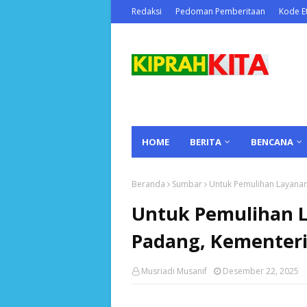
Redaksi
Pedoman Pemberitaan
Kode Et
HOME
BERITA
BENCANA
Beranda
Sumbar
Untuk Pemulihan Layanan
Untuk Pemulihan La
Padang, Kementeri
Musriadi Musanif
Desember 22, 2025