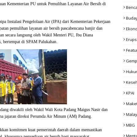
uan Kementerian PU untuk Pemulihan Layanan Air Bersih di
Benc
Buda
pa Instalasi Pengelolaan Air (IPA) dari Kementerian Pekerjaan
atan pemulihan layanan air bersih pascabencana banjir dan
Ekon
kan secara langsung oleh Wakil Menteri PU, Ibu Diana
Erups
5, bertempat di SPAM Palukahan.
Featu
Gemp
Huku
Kese
KPAI
Make
adang diwakili oleh Wakil Wali Kota Padang Maigus Nasir dan
Malay
a jajaran direksi Perumda Air Minum (AM) Padang.
MBG
ukkan komitmen kuat pemerintah daerah dalam memastikan
Menta
al, khususnya penyediaan air bersih bagi masyarakat.