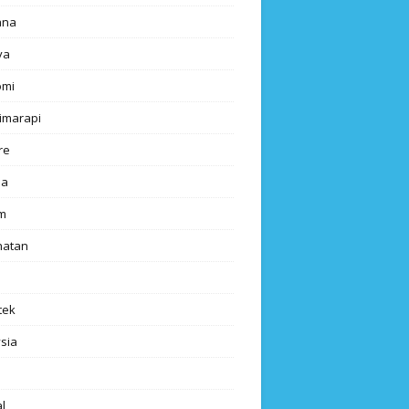
ana
ya
omi
imarapi
re
a
m
hatan
tek
sia
l