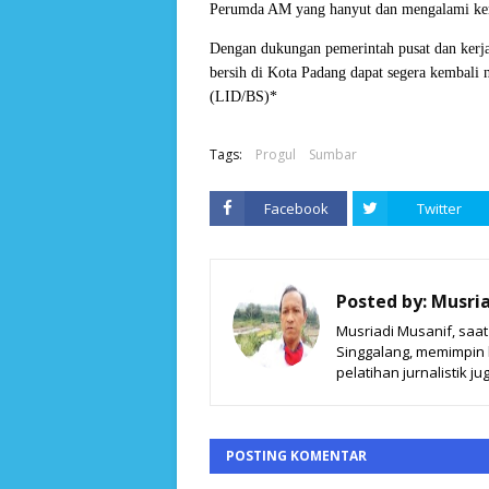
Perumda AM yang hanyut dan mengalami keru
Dengan dukungan pemerintah pusat dan kerja 
bersih di Kota Padang dapat segera kembali
(LID/BS)*
Tags:
Progul
Sumbar
Facebook
Twitter
Posted by:
Musria
Musriadi Musanif, saa
Singgalang, memimpin ki
pelatihan jurnalistik jug
POSTING KOMENTAR