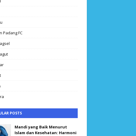
l
au
n Padang FC
agsel
agut
ar
t
h
ra
ULAR POSTS
Mandi yang Baik Menurut
Islam dan Kesehatan: Harmoni