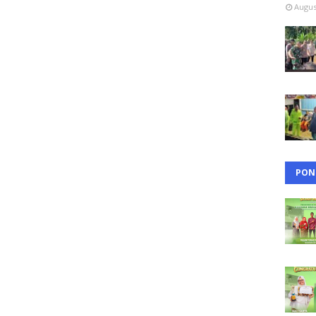
Augus
PON