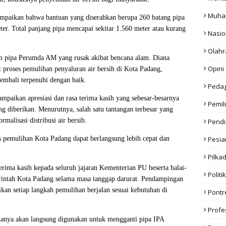
Muha
paikan bahwa bantuan yang diserahkan berupa 260 batang pipa
r. Total panjang pipa mencapai sekitar 1.560 meter atau kurang
Nasio
Olahr
an pipa Perumda AM yang rusak akibat bencana alam. Diana
Opini
 proses pemulihan penyaluran air bersih di Kota Padang,
embali terpenuhi dengan baik.
Peda
paikan apresiasi dan rasa terima kasih yang sebesar-besarnya
Pemil
g diberikan. Menurutnya, salah satu tantangan terbesar yang
malisasi distribusi air bersih.
Pendi
is pemulihan Kota Padang dapat berlangsung lebih cepat dan
Pesia
Pilka
erima kasih kepada seluruh jajaran Kementerian PU beserta balai-
Politik
rintah Kota Padang selama masa tanggap darurat. Pendampingan
ikan setiap langkah pemulihan berjalan sesuai kebutuhan di
Pont
Profe
nanya akan langsung digunakan untuk mengganti pipa IPA