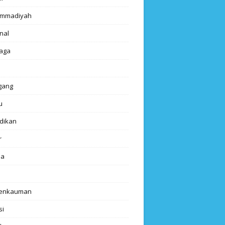
mmadiyah
nal
aga
gang
u
dikan
r
da
renkauman
si