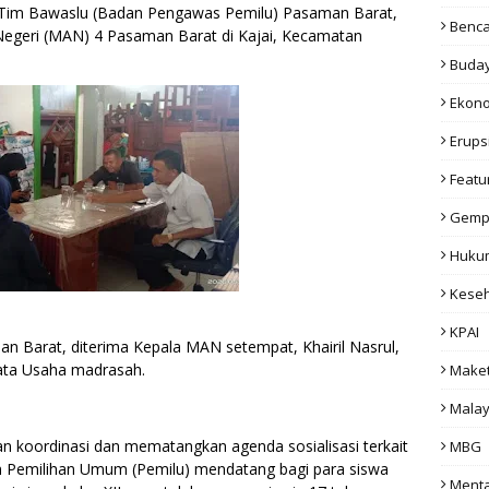
Tim Bawaslu (Badan Pengawas Pemilu) Pasaman Barat,
Benc
 Negeri (MAN) 4 Pasaman Barat di Kajai, Kecamatan
Buda
Ekon
Erups
Featu
Gemp
Huku
Kese
KPAI
Barat, diterima Kepala MAN setempat, Khairil Nasrul,
Tata Usaha madrasah.
Make
Malay
an koordinasi dan mematangkan agenda sosialisasi terkait
MBG
m Pemilihan Umum (Pemilu) mendatang bagi para siswa
Menta