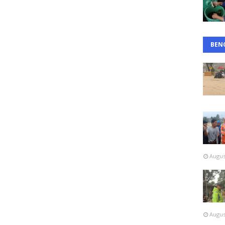
BEN
Augus
Augus