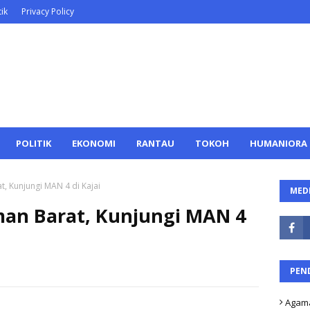
ik
Privacy Policy
POLITIK
EKONOMI
RANTAU
TOKOH
HUMANIORA
, Kunjungi MAN 4 di Kajai
MEDI
an Barat, Kunjungi MAN 4
PEN
Agam