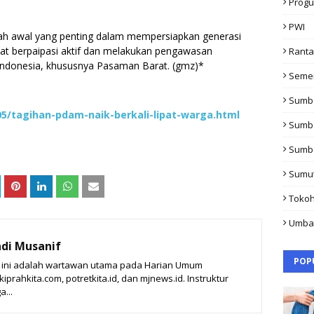
Progu
PWI
kah awal yang penting dalam mempersiapkan generasi
t berpaipasi aktif dan melakukan pengawasan
Rant
i Indonesia, khususnya Pasaman Barat. (gmz)*
Seme
Sumb
05/tagihan-pdam-naik-berkali-lipat-warga.html
Sumb
Sumb
Sumu
Toko
Umba
di Musanif
POP
t ini adalah wartawan utama pada Harian Umum
prahkita.com, potretkita.id, dan mjnews.id. Instruktur
a...