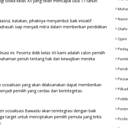
 siswa kelas XII yang telah mencapai usia 17 tahun.
Muha
Nasio
srul, katakan, pihaknya menyambut baik inisiatif
drasah siap menjadi mitra dalam memberikan pendidikan
Olahr
Opini
Peda
si ini. Peserta didik kelas XII kami adalah calon pemilih
emahaman penuh tentang hak dan kewajiban mereka
Pemil
Pendi
Pesia
n sosialisasi yang akan dilaksanakan dapat memberikan
Pilka
njadi pemilih yang cerdas dan berintegritas.
Politik
Pont
i sosialisasi Bawaslu akan terintegrasi dengan baik
a target untuk menciptakan pemilih pemula yang kritis
Profe
.