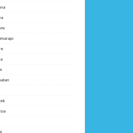
ana
ya
omi
imarapi
re
a
m
hatan
tek
sia
l