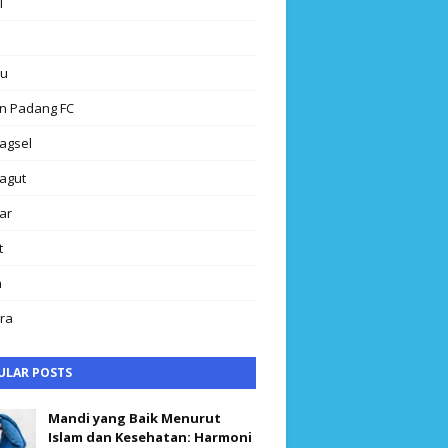
l
au
n Padang FC
agsel
agut
ar
t
h
ra
ULAR POSTS
Mandi yang Baik Menurut
Islam dan Kesehatan: Harmoni