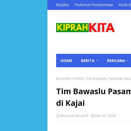
Redaksi
Pedoman Pemberitaan
Kode Et
HOME
BERITA
BENCANA
Beranda
Politik
Tim Bawaslu Pasaman Barat
Tim Bawaslu Pasam
di Kajai
Musriadi Musanif
Mei 07, 2026