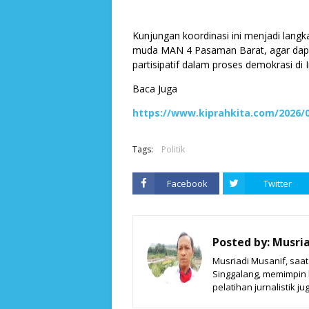
Kunjungan koordinasi ini menjadi lang
muda MAN 4 Pasaman Barat, agar dapa
partisipatif dalam proses demokrasi d
Baca Juga
https://www.kiprahkita.com/2026/
Tags:
Politik
Facebook
Twitter
Posted by:
Musria
Musriadi Musanif, saa
Singgalang, memimpin ki
pelatihan jurnalistik jug