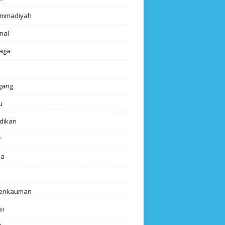
mmadiyah
nal
aga
gang
u
dikan
r
da
renkauman
si