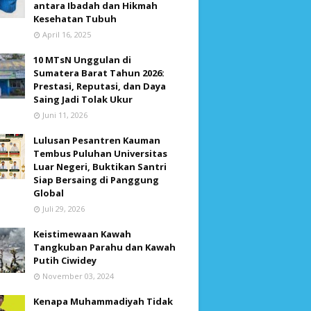
antara Ibadah dan Hikmah
Kesehatan Tubuh
April 16, 2025
10 MTsN Unggulan di
Sumatera Barat Tahun 2026:
Prestasi, Reputasi, dan Daya
Saing Jadi Tolak Ukur
Juni 11, 2026
Lulusan Pesantren Kauman
Tembus Puluhan Universitas
Luar Negeri, Buktikan Santri
Siap Bersaing di Panggung
Global
Juli 29, 2026
Keistimewaan Kawah
Tangkuban Parahu dan Kawah
Putih Ciwidey
November 03, 2024
Kenapa Muhammadiyah Tidak