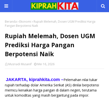
Beranda
Ekonomi
Rupiah Melemah, Dosen UGM Prediksi Harga
Pangan Berpotensi Naik
Rupiah Melemah, Dosen UGM
Prediksi Harga Pangan
Berpotensi Naik
Musriadi Musanif
Mei 16, 2026
JAKARTA, kiprahkita.com
–
Pelemahan nilai tukar
rupiah terhadap dolar Amerika Serikat (AS) dinilai berpotensi
memicu kenaikan harga pangan di dalam negeri, terutama
untuk komoditas yang masih bergantung pada impor.